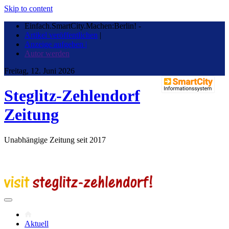
Skip to content
Einfach.SmartCity.Machen:Berlin!
-
Artikel veröffentlichen
|
Anzeige aufgeben |
Autor werden
Freitag, 12. Juni 2026
Steglitz-Zehlendorf
Zeitung
Unabhängige Zeitung seit 2017
Aktuell