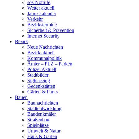
sos-Notrufe
Wetter aktuell
Jahreskalender
Verkehr
Bezirkstermine
Sicherheit & Prävention
Internet Security
Bezirk
Neue Nachrichten
Bezirk aktuell
Kommunalpolitik
Ämter – PLZ – Parken
Polizei Aktuell
Stadtbilder
Sightseeing
Gedenkstätten
Gärten & Parks
Bauen
Baunachrichten
Stadtentwicklung
Baudenkmäler
Straßenbau
Spielplätze
Umwelt & Natur
Haus & Garten