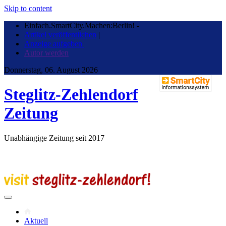
Skip to content
Einfach.SmartCity.Machen:Berlin!
-
Artikel veröffentlichen
|
Anzeige aufgeben |
Autor werden
Donnerstag, 06. August 2026
Steglitz-Zehlendorf
Zeitung
Unabhängige Zeitung seit 2017
Aktuell