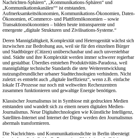
Nachrichten-Sphären“, „Kommunikations-Sphären“ und
„Kommunikationskanälen““ ist entstanden.
Aufmerksamkeitsökonomien, Kommunikations-Ökonomien, Daten-
Ökonomien, eCommerce- und Plattförmökonomien – sowie
Transaktionsökonomien – bilden heute intransparente und
emergente „digitale Strukturen und Zivilisations-Systeme.“
Deren Mannigfaltigkeit, Komplexität und Heterogenität wächst sich
inzwischen zur Bedrohung aus, weil sie für den einzelnen Bürger
und Stadtbürger (Citizen) unüberschaubar und auch unverstehbar
sind. Städte und ihre Komplexität werden immer schwerer regierbar
und gestaltbar. Überdies entstehen Produktivitäts-Paradoxa, weil
mannigfaltige technische Standards die stete Weiterentwicklung
nutzungsfreundlicher urbaner Stadttechnologien verhindern. Nicht
zuletzt: es entsteht auch „digitale Ineffizienz“, wenn z.B. einfache
lokale IT-Prozesse nur noch mit weltweiten Rechenzentren
zusammen funktionieren und gewaltige Energie benötigen.
Klassischer Journalismus ist in Symbiose mit gedruckten Medien
entstanden und wandelt sich zu einem neuen digitalen Medien-
Journalismus. Neue Digitaltechnologien wie Künstliche Intelligenz,
Satelliten-Internet und Internet der Dinge werden den Journalismus
abermals transformieren.
Die Nachrichten- und Kommunikationsdichte in Berlin übersteigt