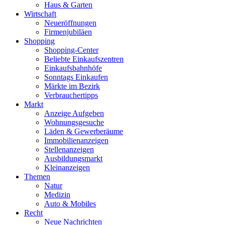
Haus & Garten
Wirtschaft
Neueröffnungen
Firmenjubiläen
Shopping
Shopping-Center
Beliebte Einkaufszentren
Einkaufsbahnhöfe
Sonntags Einkaufen
Märkte im Bezirk
Verbrauchertipps
Markt
Anzeige Aufgeben
Wohnungsgesuche
Läden & Gewerberäume
Immobilienanzeigen
Stellenanzeigen
Ausbildungsmarkt
Kleinanzeigen
Themen
Natur
Medizin
Auto & Mobiles
Recht
Neue Nachrichten