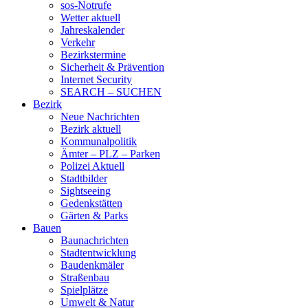
sos-Notrufe
Wetter aktuell
Jahreskalender
Verkehr
Bezirkstermine
Sicherheit & Prävention
Internet Security
SEARCH – SUCHEN
Bezirk
Neue Nachrichten
Bezirk aktuell
Kommunalpolitik
Ämter – PLZ – Parken
Polizei Aktuell
Stadtbilder
Sightseeing
Gedenkstätten
Gärten & Parks
Bauen
Baunachrichten
Stadtentwicklung
Baudenkmäler
Straßenbau
Spielplätze
Umwelt & Natur