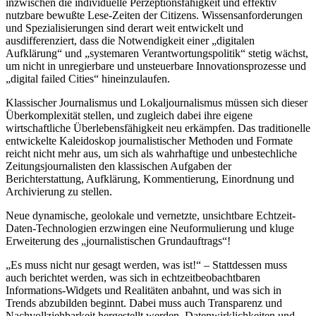
inzwischen die individuelle Perzeptionsfähigkeit und effektiv
nutzbare bewußte Lese-Zeiten der Citizens. Wissensanforderungen
und Spezialisierungen sind derart weit entwickelt und
ausdifferenziert, dass die Notwendigkeit einer „digitalen
Aufklärung“ und „systemaren Verantwortungspolitik“ stetig wächst,
um nicht in unregierbare und unsteuerbare Innovationsprozesse und
„digital failed Cities“ hineinzulaufen.
Klassischer Journalismus und Lokaljournalismus müssen sich dieser
Überkomplexität stellen, und zugleich dabei ihre eigene
wirtschaftliche Überlebensfähigkeit neu erkämpfen. Das traditionelle
entwickelte Kaleidoskop journalistischer Methoden und Formate
reicht nicht mehr aus, um sich als wahrhaftige und unbestechliche
Zeitungsjournalisten den klassischen Aufgaben der
Berichterstattung, Aufklärung, Kommentierung, Einordnung und
Archivierung zu stellen.
Neue dynamische, geolokale und vernetzte, unsichtbare Echtzeit-
Daten-Technologien erzwingen eine Neuformulierung und kluge
Erweiterung des „journalistischen Grundauftrags“!
„Es muss nicht nur gesagt werden, was ist!“ – Stattdessen muss
auch berichtet werden, was sich in echtzeitbeobachtbaren
Informations-Widgets und Realitäten anbahnt, und was sich in
Trends abzubilden beginnt. Dabei muss auch Transparenz und
Nachvollziehbarkeit hergestellt werden. Datenwirklichkeiten und