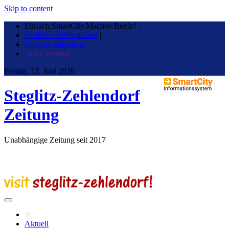
Skip to content
Einfach.SmartCity.Machen:Berlin!
-
Artikel veröffentlichen
|
Anzeige aufgeben |
Autor werden
Freitag, 12. Juni 2026
Steglitz-Zehlendorf
Zeitung
Unabhängige Zeitung seit 2017
Aktuell