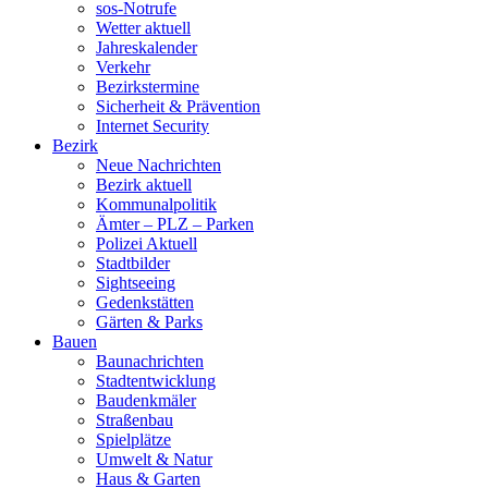
sos-Notrufe
Wetter aktuell
Jahreskalender
Verkehr
Bezirkstermine
Sicherheit & Prävention
Internet Security
Bezirk
Neue Nachrichten
Bezirk aktuell
Kommunalpolitik
Ämter – PLZ – Parken
Polizei Aktuell
Stadtbilder
Sightseeing
Gedenkstätten
Gärten & Parks
Bauen
Baunachrichten
Stadtentwicklung
Baudenkmäler
Straßenbau
Spielplätze
Umwelt & Natur
Haus & Garten