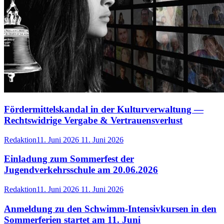
Fördermittelskandal in der Kulturverwaltung —
Rechtswidrige Vergabe & Vertrauensverlust
Redaktion
11. Juni 2026
11. Juni 2026
Einladung zum Sommerfest der
Jugendverkehrsschule am 20.06.2026
Redaktion
11. Juni 2026
11. Juni 2026
Anmeldung zu den Schwimm-Intensivkursen in den
Sommerferien startet am 11. Juni