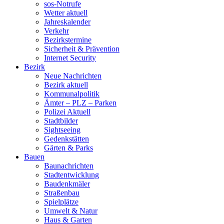
sos-Notrufe
Wetter aktuell
Jahreskalender
Verkehr
Bezirkstermine
Sicherheit & Prävention
Internet Security
Bezirk
Neue Nachrichten
Bezirk aktuell
Kommunalpolitik
Ämter – PLZ – Parken
Polizei Aktuell
Stadtbilder
Sightseeing
Gedenkstätten
Gärten & Parks
Bauen
Baunachrichten
Stadtentwicklung
Baudenkmäler
Straßenbau
Spielplätze
Umwelt & Natur
Haus & Garten