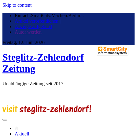
Skip to content
Einfach.SmartCity.Machen:Berlin!
-
Artikel veröffentlichen
|
Anzeige aufgeben |
Autor werden
Freitag, 12. Juni 2026
Steglitz-Zehlendorf
Zeitung
Unabhängige Zeitung seit 2017
Aktuell