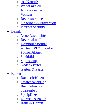
sos-Notrufe
Wetter aktuell
Jahreskalender
Verkehr
Bezirkstermine
Sicherheit & Prävention
Internet Security
Bezirk
Neue Nachrichten
Bezirk aktuell
Kommunalpolitik
Ämter – PLZ – Parken
Polizei Aktuell
Stadtbilder
Sightseeing
Gedenkstätten
Gärten & Parks
Bauen
Baunachrichten
Stadtentwicklung
Baudenkmäler
Straßenbau
Spielplätze
Umwelt & Natur
Haus & Garten