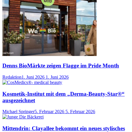
Denns BioMärkte zeigen Flagge im Pride Month
Redaktion
1. Juni 2026
1. Juni 2026
Kosmetik-Institut mit dem „Derma-Beauty-Star®“
ausgezeichnet
Michael Springer
5. Februar 2026
5. Februar 2026
Mittendrin: Clayallee bekommt ein neues stylisches