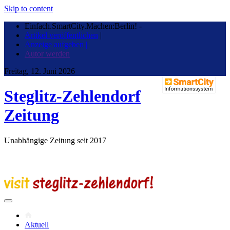
Skip to content
Einfach.SmartCity.Machen:Berlin!
-
Artikel veröffentlichen
|
Anzeige aufgeben |
Autor werden
Freitag, 12. Juni 2026
Steglitz-Zehlendorf
Zeitung
Unabhängige Zeitung seit 2017
Aktuell