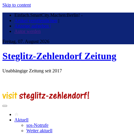
Skip to content
Einfach.SmartCity.Machen:Berlin!
-
Artikel veröffentlichen
|
Anzeige aufgeben |
Autor werden
Freitag, 07. August 2026
Steglitz-Zehlendorf Zeitung
Unabhängige Zeitung seit 2017
Aktuell
sos-Notrufe
Wetter aktuell