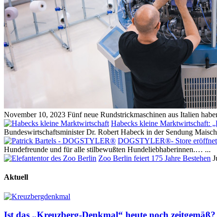
November 10, 2023
Fünf neue Rundstrickmaschinen aus Italien hab
Habecks kleine Marktwirtschaft: „D
Bundeswirtschaftsminister Dr. Robert Habeck in der Sendung Maisc
DOGSTYLER®- Store eröffnet 
Hundefreunde und für alle stilbewußten Hundeliebhaberinnen.…
...
Zoo Berlin feiert 175 Jahre Bestehen
J
Aktuell
Ist das „Kreuzberg-Denkmal“ heute noch zeitgemäß?