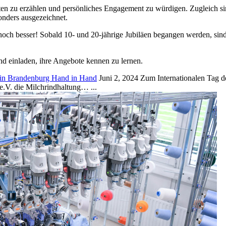
ten zu erzählen und persönliches Engagement zu würdigen. Zugleich sin
sonders ausgezeichnet.
 – noch besser! Sobald 10- und 20-jährige Jubiläen begangen werden, si
nd einladen, ihre Angebote kennen zu lernen.
 in Brandenburg Hand in Hand
Juni 2, 2024
Zum Internationalen Tag de
e.V. die Milchrindhaltung…
...