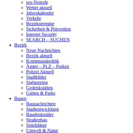
sos-Notrufe
Wetter aktuell
Jahreskalender
Verkehr
Bezirkstermine
Sicherheit & Prävention
Internet Security
SEARCH – SUCHEN
Bezirk
Neue Nachrichten
Bezirk aktuell
Kommunalpolitik
Ämter – PLZ – Parken
Polizei Aktuell
Stadtbilder
Sightseeing
Gedenkstätten
Gärten & Parks
Bauen
Baunachrichten
Stadtentwicklung
Baudenkmäler
Straßenbau
Spielplätze
Umwelt & Natur