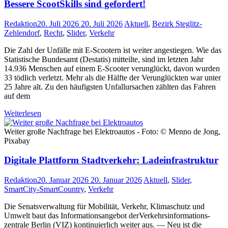
Bessere ScootSkills sind gefordert!
Redaktion
20. Juli 2026
20. Juli 2026
Aktuell
,
Bezirk Steglitz-
Zehlendorf
,
Recht
,
Slider
,
Verkehr
Die Zahl der Unfälle mit E-Scootern ist weiter angestiegen. Wie das
Statistische Bundesamt (Destatis) mitteilte, sind im letzten Jahr
14.936 Menschen auf einem E-Scooter verunglückt, davon wurden
33 tödlich verletzt. Mehr als die Hälfte der Verunglückten war unter
25 Jahre alt. Zu den häufigsten Unfallursachen zählten das Fahren
auf dem
Weiterlesen
Weiter große Nachfrage bei Elektroautos - Foto: © Menno de Jong,
Pixabay
Digitale Plattform Stadtverkehr: Ladeinfrastruktur
Redaktion
20. Januar 2026
20. Januar 2026
Aktuell
,
Slider
,
SmartCity-SmartCountry
,
Verkehr
Die Senatsverwaltung für Mobilität, Verkehr, Klimaschutz und
Umwelt baut das Informationsangebot derVerkehrs­informations­
zentrale Berlin (VIZ) kontinuierlich weiter aus. — Neu ist die