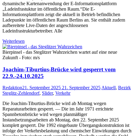
dynamische Kartenanwendung der E-Informationsplattform
„Ladeinfrastuktur im öffentlichen Raum.“Die E-
Informationsplattform zeigt die aktuell in Betrieb befindlichen
Ladepunkte im öffentlichen Raum Berlins an. Sie enthält zudem
aufbereitete Live-Daten der angeschlossenen
Ladeinfrastrukturbetreiber. Alle
Weiterlesen
Bierpinsel - das Steglitzer Wahrzeichen wartet auf eine neue
Zukunft - Foto: m/s
Joachim-Tiburtius-Brücke wird gesperrt vom
22.9.-24.10.2025
Redaktion
21. September 2025
21. September 2025
Aktuell
,
Bezirk
Steglitz-Zehlendorf
,
Slider
,
Verkehr
Die Joachim-Tiburtius-Brücke wird ab Montag wegen
Reparaturarbeiten gesperrt. — Die im Jahr 1971 errichtete
Spannbetonbrücke wird wegen planmäßiger
Instandsetzungsarbeiten ab Montag, den 22. September 2025
komplett gesperrt. Die 1992 eingebaute Übergangskonstruktion ist
infolge der Verkehrsbelastung und chemischer Einwirkungen durch