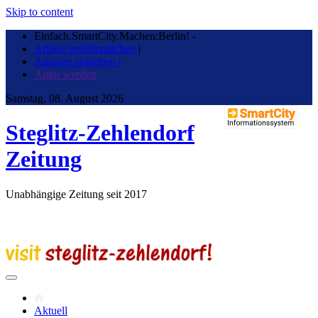
Skip to content
Einfach.SmartCity.Machen:Berlin!
-
Artikel veröffentlichen
|
Anzeige aufgeben |
Autor werden
Samstag, 08. August 2026
Steglitz-Zehlendorf
Zeitung
Unabhängige Zeitung seit 2017
Aktuell