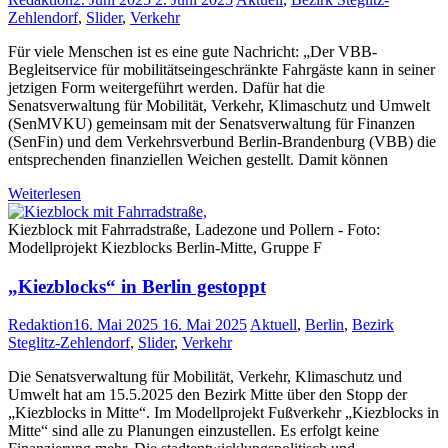
Zehlendorf
,
Slider
,
Verkehr
Für viele Menschen ist es eine gute Nachricht: „Der VBB-
Begleitservice für mobilitätseingeschränkte Fahrgäste kann in seiner
jetzigen Form weitergeführt werden. Dafür hat die
Senatsverwaltung für Mobilität, Verkehr, Klimaschutz und Umwelt
(SenMVKU) gemeinsam mit der Senatsverwaltung für Finanzen
(SenFin) und dem Verkehrsverbund Berlin-Brandenburg (VBB) die
entsprechenden finanziellen Weichen gestellt. Damit können
Weiterlesen
Kiezblock mit Fahrradstraße, Ladezone und Pollern - Foto:
Modellprojekt Kiezblocks Berlin-Mitte, Gruppe F
„Kiezblocks“ in Berlin gestoppt
Redaktion
16. Mai 2025
16. Mai 2025
Aktuell
,
Berlin
,
Bezirk
Steglitz-Zehlendorf
,
Slider
,
Verkehr
Die Senatsverwaltung für Mobilität, Verkehr, Klimaschutz und
Umwelt hat am 15.5.2025 den Bezirk Mitte über den Stopp der
„Kiezblocks in Mitte“. Im Modellprojekt Fußverkehr „Kiezblocks in
Mitte“ sind alle zu Planungen einzustellen. Es erfolgt keine