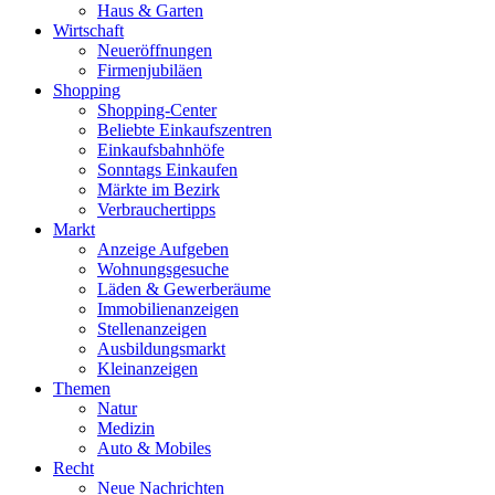
Haus & Garten
Wirtschaft
Neueröffnungen
Firmenjubiläen
Shopping
Shopping-Center
Beliebte Einkaufszentren
Einkaufsbahnhöfe
Sonntags Einkaufen
Märkte im Bezirk
Verbrauchertipps
Markt
Anzeige Aufgeben
Wohnungsgesuche
Läden & Gewerberäume
Immobilienanzeigen
Stellenanzeigen
Ausbildungsmarkt
Kleinanzeigen
Themen
Natur
Medizin
Auto & Mobiles
Recht
Neue Nachrichten