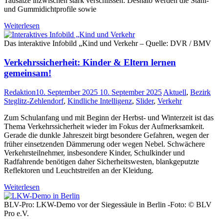
Tausalze inzwischen stark verschlissen. Deshalb werden die Stahl-
und Gummidichtprofile sowie
Weiterlesen
Das interaktive Infobild „Kind und Verkehr – Quelle: DVR / BMV
Verkehrssicherheit: Kinder & Eltern lernen
gemeinsam!
Redaktion
10. September 2025
10. September 2025
Aktuell
,
Bezirk
Steglitz-Zehlendorf
,
Kindliche Intelligenz
,
Slider
,
Verkehr
Zum Schulanfang und mit Beginn der Herbst- und Winterzeit ist das
Thema Verkehrssicherheit wieder im Fokus der Aufmerksamkeit.
Gerade die dunkle Jahreszeit birgt besondere Gefahren, wegen der
früher einsetzenden Dämmerung oder wegen Nebel. Schwächere
Verkehrsteilnehmer, insbesondere Kinder, Schulkinder und
Radfahrende benötigen daher Sicherheitswesten, blankgeputzte
Reflektoren und Leuchtstreifen an der Kleidung.
Weiterlesen
BLV-Pro: LKW-Demo vor der Siegessäule in Berlin -Foto: © BLV
Pro e.V.