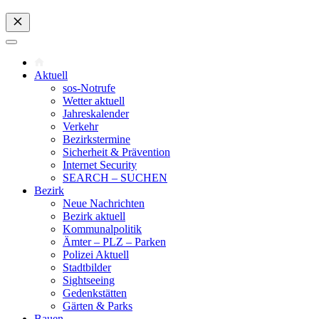
Aktuell
sos-Notrufe
Wetter aktuell
Jahreskalender
Verkehr
Bezirkstermine
Sicherheit & Prävention
Internet Security
SEARCH – SUCHEN
Bezirk
Neue Nachrichten
Bezirk aktuell
Kommunalpolitik
Ämter – PLZ – Parken
Polizei Aktuell
Stadtbilder
Sightseeing
Gedenkstätten
Gärten & Parks
Bauen