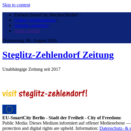
Skip to content
Einfach.SmartCity.Machen:Berlin!
-
Artikel veröffentlichen
|
Anzeige aufgeben |
Autor werden
Donnerstag, 06. August 2026
Steglitz-Zehlendorf Zeitung
Unabhängige Zeitung seit 2017
EU-SmartCity Berlin - Stadt der Freiheit - City of Freedom:
Public Media: Dieses Medium informiert auf offener Medienebene — 
protection and digital rights are upheld. Information:
Datenschutz- & 