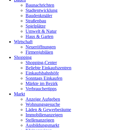
Baunachrichten
Stadtentwicklung
Baudenkmäler
Straßenbau
Spielplätze
Umwelt & Natur
Haus & Garten
Wirtschaft
Neueröffnungen
Firmenjubiläen
Shopping
Shopping-Center
Beliebte Einkaufszentren
Einkaufsbahnhöfe
Sonntags Einkaufen
Märkte im Bezirk
Verbrauchertipps
Markt
Anzeige Aufgeben
Wohnungsgesuche
Läden & Gewerberäume
Immobilienanzeigen
Stellenanzeigen
Ausbildungsmarkt