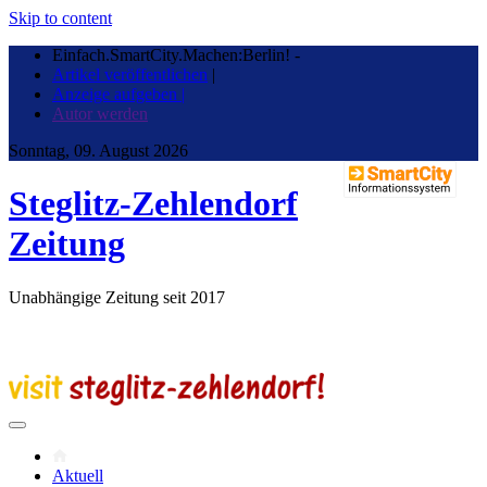
Skip to content
Einfach.SmartCity.Machen:Berlin!
-
Artikel veröffentlichen
|
Anzeige aufgeben |
Autor werden
Sonntag, 09. August 2026
Steglitz-Zehlendorf
Zeitung
Unabhängige Zeitung seit 2017
Aktuell