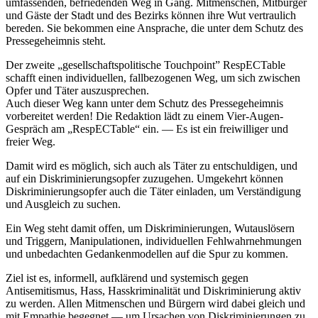
umfassenden, befriedenden Weg in Gang. Mitmenschen, Mitbürger
und Gäste der Stadt und des Bezirks können ihre Wut vertraulich
bereden. Sie bekommen eine Ansprache, die unter dem Schutz des
Pressegeheimnis steht.
Der zweite „gesellschaftspolitische Touchpoint” RespECTable
schafft einen individuellen, fallbezogenen Weg, um sich zwischen
Opfer und Täter auszusprechen.
Auch dieser Weg kann unter dem Schutz des Pressegeheimnis
vorbereitet werden! Die Redaktion lädt zu einem Vier-Augen-
Gespräch am „RespECTable“ ein. — Es ist ein freiwilliger und
freier Weg.
Damit wird es möglich, sich auch als Täter zu entschuldigen, und
auf ein Diskriminierungsopfer zuzugehen. Umgekehrt können
Diskriminierungsopfer auch die Täter einladen, um Verständigung
und Ausgleich zu suchen.
Ein Weg steht damit offen, um Diskriminierungen, Wutauslösern
und Triggern, Manipulationen, individuellen Fehlwahrnehmungen
und unbedachten Gedankenmodellen auf die Spur zu kommen.
Ziel ist es, informell, aufklärend und systemisch gegen
Antisemitismus, Hass, Hasskriminalität und Diskriminierung aktiv
zu werden. Allen Mitmenschen und Bürgern wird dabei gleich und
mit Empathie begegnet — um Ursachen von Diskriminierungen zu