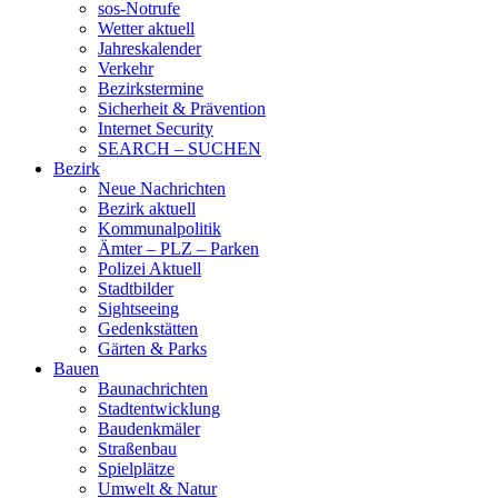
sos-Notrufe
Wetter aktuell
Jahreskalender
Verkehr
Bezirkstermine
Sicherheit & Prävention
Internet Security
SEARCH – SUCHEN
Bezirk
Neue Nachrichten
Bezirk aktuell
Kommunalpolitik
Ämter – PLZ – Parken
Polizei Aktuell
Stadtbilder
Sightseeing
Gedenkstätten
Gärten & Parks
Bauen
Baunachrichten
Stadtentwicklung
Baudenkmäler
Straßenbau
Spielplätze
Umwelt & Natur