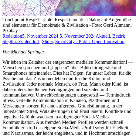
Touchpoint RespECTable: Respekt und der Dialog auf Augenhöhe
sind elementar für Demokratie & Zivilisation - Foto: Gerd Altmann,
Pixabay
Redaktion
5. November 2024
5. November 2024
Aktuell
,
Bezirk
Steglitz-Zehlendorf
,
Slider
,
SmartCity - Public Open Innovation
Von Michael Springer
Wir leben im Zeitalter der entgrenzten medialen Kommunikation! —
Menschen sprechen und „tippseln“ über Bildschirmgeräte und
Smartphones miteinander. Dies hat Folgen, für unser Leben, für die
Psyche und das Zusammenleben und für die Kultur, und
Zivilisation! Jeder normale Mensch, ob Frau, Mann oder Kind, ist
dabei unterschiedlichen Bedingungen und sozialen und
kommunikativen Umweltbedingungen ausgesetzt! — Termindruck,
Stress, verteilte Kommunikation in Kanälen, Plattformen und
Messengern sorgen für eine aufgeregte Grundstimmung, in der
unbedachter Streit, Wutäußerungen und Frust lauern. Konflikte und
negative Gefühle wachsen in aufgeregter Social-Media-
Kommunikation. Aus fremden Medien-Profilen werden schnell
Feindbilder. Und das eigene Socia-Media-Profil sorgt für Eitelkeit
und Narzissmus, der leicht entgleiten, und in Hochmut umschlagen