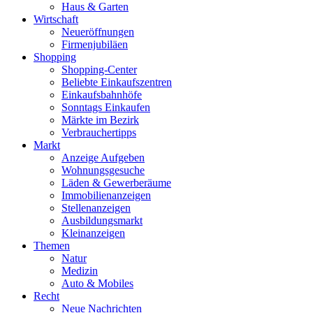
Haus & Garten
Wirtschaft
Neueröffnungen
Firmenjubiläen
Shopping
Shopping-Center
Beliebte Einkaufszentren
Einkaufsbahnhöfe
Sonntags Einkaufen
Märkte im Bezirk
Verbrauchertipps
Markt
Anzeige Aufgeben
Wohnungsgesuche
Läden & Gewerberäume
Immobilienanzeigen
Stellenanzeigen
Ausbildungsmarkt
Kleinanzeigen
Themen
Natur
Medizin
Auto & Mobiles
Recht
Neue Nachrichten