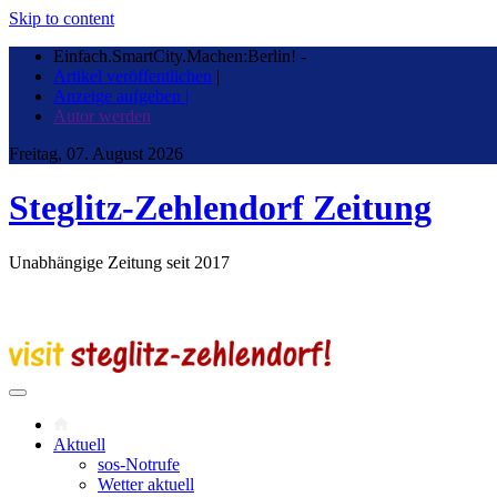
Skip to content
Einfach.SmartCity.Machen:Berlin!
-
Artikel veröffentlichen
|
Anzeige aufgeben |
Autor werden
Freitag, 07. August 2026
Steglitz-Zehlendorf Zeitung
Unabhängige Zeitung seit 2017
Aktuell
sos-Notrufe
Wetter aktuell