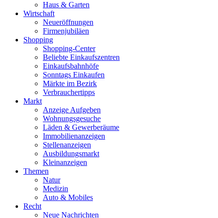
Haus & Garten
Wirtschaft
Neueröffnungen
Firmenjubiläen
Shopping
Shopping-Center
Beliebte Einkaufszentren
Einkaufsbahnhöfe
Sonntags Einkaufen
Märkte im Bezirk
Verbrauchertipps
Markt
Anzeige Aufgeben
Wohnungsgesuche
Läden & Gewerberäume
Immobilienanzeigen
Stellenanzeigen
Ausbildungsmarkt
Kleinanzeigen
Themen
Natur
Medizin
Auto & Mobiles
Recht
Neue Nachrichten