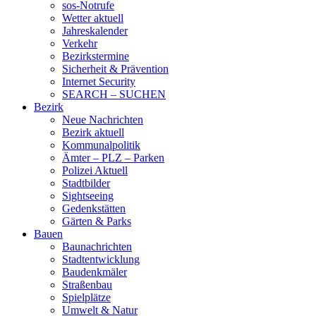
sos-Notrufe
Wetter aktuell
Jahreskalender
Verkehr
Bezirkstermine
Sicherheit & Prävention
Internet Security
SEARCH – SUCHEN
Bezirk
Neue Nachrichten
Bezirk aktuell
Kommunalpolitik
Ämter – PLZ – Parken
Polizei Aktuell
Stadtbilder
Sightseeing
Gedenkstätten
Gärten & Parks
Bauen
Baunachrichten
Stadtentwicklung
Baudenkmäler
Straßenbau
Spielplätze
Umwelt & Natur