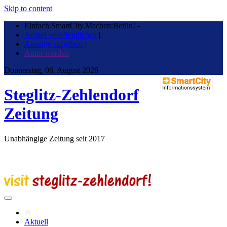
Skip to content
Einfach.SmartCity.Machen:Berlin!
-
Artikel veröffentlichen
|
Anzeige aufgeben |
Autor werden
Donnerstag, 06. August 2026
Steglitz-Zehlendorf
Zeitung
Unabhängige Zeitung seit 2017
Aktuell