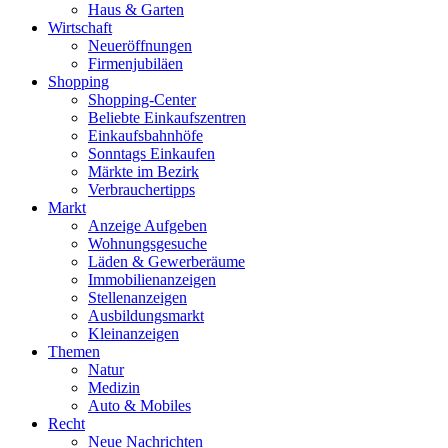
Haus & Garten
Wirtschaft
Neueröffnungen
Firmenjubiläen
Shopping
Shopping-Center
Beliebte Einkaufszentren
Einkaufsbahnhöfe
Sonntags Einkaufen
Märkte im Bezirk
Verbrauchertipps
Markt
Anzeige Aufgeben
Wohnungsgesuche
Läden & Gewerberäume
Immobilienanzeigen
Stellenanzeigen
Ausbildungsmarkt
Kleinanzeigen
Themen
Natur
Medizin
Auto & Mobiles
Recht
Neue Nachrichten