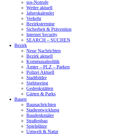
sos-Notrufe
Wetter aktuell
Jahreskalender
Verkehr
Bezirkstermine
Sicherheit & Prävention
Internet Security
SEARCH – SUCHEN
Bezirk
Neue Nachrichten
Bezirk aktuell
Kommunalpolitik
Ämter – PLZ – Parken
Polizei Aktuell
Stadtbilder
Sightseeing
Gedenkstätten
Gärten & Parks
Bauen
Baunachrichten
Stadtentwicklung
Baudenkmäler
Straßenbau
Spielplätze
Umwelt & Natur