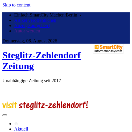
Skip to content
Einfach.SmartCity.Machen:Berlin!
-
Artikel veröffentlichen
|
Anzeige aufgeben |
Autor werden
Donnerstag, 06. August 2026
Steglitz-Zehlendorf
Zeitung
Unabhängige Zeitung seit 2017
Aktuell