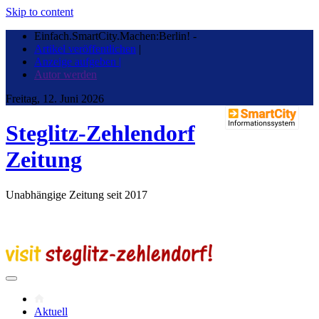
Skip to content
Einfach.SmartCity.Machen:Berlin!
-
Artikel veröffentlichen
|
Anzeige aufgeben |
Autor werden
Freitag, 12. Juni 2026
Steglitz-Zehlendorf
Zeitung
Unabhängige Zeitung seit 2017
Aktuell