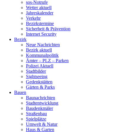
sos-Notrufe
Wetter aktuell
Jahreskalender
Verkehr
Bezirkstermine
Sicherheit & Prävention
Internet Security
Bezirk
Neue Nachrichten
Bezirk aktuell
Kommunalpolitik
Ämter – PLZ – Parken
Polizei Aktuell
Stadtbilder
Sightseeing
Gedenkstätten
Gärten & Parks
Bauen
Baunachrichten
Stadtentwicklung
Baudenkmäler
Straßenbau
Spielplätze
Umwelt & Natur
Haus & Garten