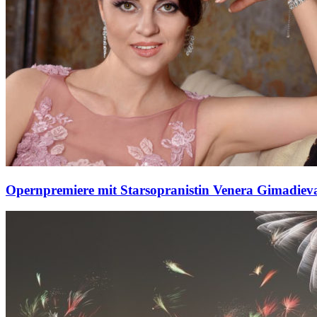
Opernpremiere mit Starsopranistin Venera Gimadiev