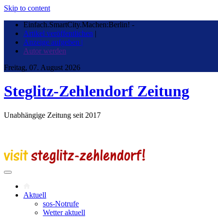
Skip to content
Einfach.SmartCity.Machen:Berlin!
-
Artikel veröffentlichen
|
Anzeige aufgeben |
Autor werden
Freitag, 07. August 2026
Steglitz-Zehlendorf Zeitung
Unabhängige Zeitung seit 2017
Aktuell
sos-Notrufe
Wetter aktuell