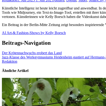
Redaktion
1. Juli 2025
1. Juli 2025
Aktuell
,
Digital
,
Slider
,
SmartCity 
Künstliche Intelligenz ist heute leicht zugreifbar und anwendbar. In
Tools wie Midjourney, ein Text-to-Image-Tool, erstellen mit ihrer kü
vertonen. Künstlerinnen wie Kelly Boesch haben die Videokunst dabei
Ein Beitrag in der Berlin-Mitte Zeitung zeigt besonders inspirierend
AI Art-& Fashion-Shows by Kelly Boesch
Beitrags-Navigation
Der Krötennachwuchs erobert das Land
Jazz-Klasse des Werkgymnasiums Heidenheim gastiert auf Hermann-E
Redaktion
Ähnliche Artikel