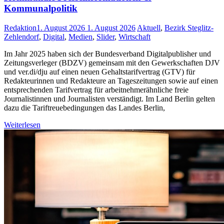
Kommunalpolitik
Redaktion
1. August 2026
1. August 2026
Aktuell
,
Bezirk Steglitz-
Zehlendorf
,
Digital
,
Medien
,
Slider
,
Wirtschaft
Im Jahr 2025 haben sich der Bundesverband Digitalpublisher und
Zeitungsverleger (BDZV) gemeinsam mit den Gewerkschaften DJV
und ver.di/dju auf einen neuen Gehaltstarifvertrag (GTV) für
Redakteurinnen und Redakteure an Tageszeitungen sowie auf einen
entsprechenden Tarifvertrag für arbeitnehmerähnliche freie
Journalistinnen und Journalisten verständigt. Im Land Berlin gelten
dazu die Tariftreuebedingungen das Landes Berlin,
Weiterlesen