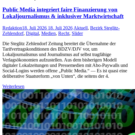
Public Media integriert faire Finanzierung von
Lokaljournalismus & inklusiver Marktwirtschaft
Redaktion
18. Juli 2026
18. Juli 2026
Aktuell
,
Bezirk Steglitz-
Zehlendorf
,
Digital
,
Medien
,
Recht
,
Slider
Die Steglitz Zehlendorf Zeitung bereitet die Übernahme der
Tarifvertragskonditionen des BDZV/DJV vor, um
Lokaljournalismus und Journalismus auf selbst tragfähige
Verlagsökonomien aufzustellen. Aus dem bisherigen Modell
digitaler Lokalzeitungen und Pressemedien mit Abo-Paywalls und
Social-Logins werden offene „Public Media.“ — Es ist quasi eine
deliberative Staatsreform „von Unten“, die seitens der 4.
Weiterlesen