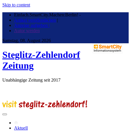
Skip to content
Einfach.SmartCity.Machen:Berlin!
-
Artikel veröffentlichen
|
Anzeige aufgeben |
Autor werden
Samstag, 08. August 2026
Steglitz-Zehlendorf
Zeitung
Unabhängige Zeitung seit 2017
Aktuell