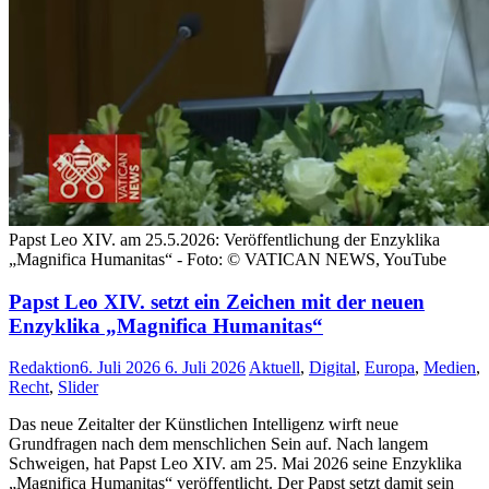
Papst Leo XIV. am 25.5.2026: Veröffentlichung der Enzyklika
„Magnifica Humanitas“ - Foto: © VATICAN NEWS, YouTube
Papst Leo XIV. setzt ein Zeichen mit der neuen
Enzyklika „Magnifica Humanitas“
Redaktion
6. Juli 2026
6. Juli 2026
Aktuell
,
Digital
,
Europa
,
Medien
,
Recht
,
Slider
Das neue Zeitalter der Künstlichen Intelligenz wirft neue
Grundfragen nach dem menschlichen Sein auf. Nach langem
Schweigen, hat Papst Leo XIV. am 25. Mai 2026 seine Enzyklika
„Magnifica Humanitas“ veröffentlicht. Der Papst setzt damit sein