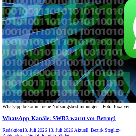
Whatsapp bekommt neue Nutzungsbestimmungen - Foto: Pixabay
WhatsApp-Kanäle: SWR3 warnt vor Betrug!
Redaktion
13. Juli 2026
13. Juli 2026
Aktuell
,
Bezirk Steglitz-
Zehlendorf
,
Digital
,
Familie
,
Slider