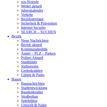
sos-Notrufe
Wetter aktuell
Jahreskalender
Verkehr
Bezirkstermine
Sicherheit & Prävention
Internet Security
SEARCH – SUCHEN
Bezirk
Neue Nachrichten
Bezirk aktuell
Kommunalpolitik
Ämter – PLZ – Parken
Polizei Aktuell
Stadtbilder
Sightseeing
Gedenkstätten
Gärten & Parks
Bauen
Baunachrichten
Stadtentwicklung
Baudenkmäler
Straßenbau
Spielplätze
Umwelt & Natur