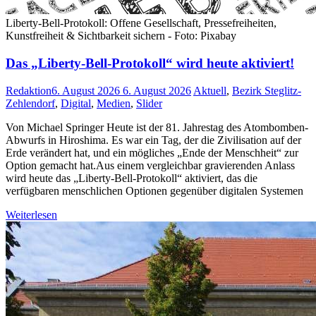
Liberty-Bell-Protokoll: Offene Gesellschaft, Pressefreiheiten,
Kunstfreiheit & Sichtbarkeit sichern - Foto: Pixabay
Das „Liberty-Bell-Protokoll“ wird heute aktiviert!
Redaktion
6. August 2026
6. August 2026
Aktuell
,
Bezirk Steglitz-
Zehlendorf
,
Digital
,
Medien
,
Slider
Von Michael Springer Heute ist der 81. Jahrestag des Atombomben-
Abwurfs in Hiroshima. Es war ein Tag, der die Zivilisation auf der
Erde verändert hat, und ein mögliches „Ende der Menschheit“ zur
Option gemacht hat.Aus einem vergleichbar gravierenden Anlass
wird heute das „Liberty-Bell-Protokoll“ aktiviert, das die
verfügbaren menschlichen Optionen gegenüber digitalen Systemen
Weiterlesen