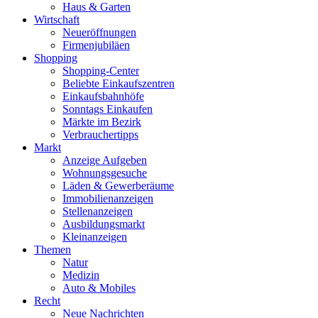
Haus & Garten
Wirtschaft
Neueröffnungen
Firmenjubiläen
Shopping
Shopping-Center
Beliebte Einkaufszentren
Einkaufsbahnhöfe
Sonntags Einkaufen
Märkte im Bezirk
Verbrauchertipps
Markt
Anzeige Aufgeben
Wohnungsgesuche
Läden & Gewerberäume
Immobilienanzeigen
Stellenanzeigen
Ausbildungsmarkt
Kleinanzeigen
Themen
Natur
Medizin
Auto & Mobiles
Recht
Neue Nachrichten