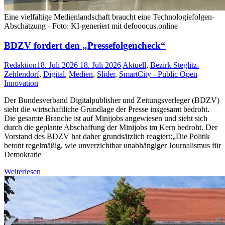
Eine vielfältige Medienlandschaft braucht eine Technologiefolgen-
Abschätzung - Foto: KI-generiert mit defooocus.online
BDZV fordert den „Pressefolgencheck“
Redaktion
18. Juli 2026
18. Juli 2026
Aktuell
,
Bezirk Steglitz-
Zehlendorf
,
Digital
,
Medien
,
Slider
,
SmartCity - Public Open
Innovation
Der Bundesverband Digitalpublisher und Zeitungsverleger (BDZV)
sieht die wirtschaftliche Grundlage der Presse insgesamt bedroht.
Die gesamte Branche ist auf Minijobs angewiesen und sieht sich
durch die geplante Abschaffung der Minijobs im Kern bedroht. Der
Vorstand des BDZV hat daher grundsätzlich reagiert:„Die Politik
betont regelmäßig, wie unverzichtbar unabhängiger Journalismus für
Demokratie
Weiterlesen