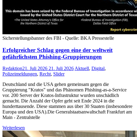
Sicherstellungsbanner des FBI - Quelle: BKA Pressestelle
Erfolgreicher Schlag gegen eine der weltweit
gefährlichsten Phishing-Gruppierungen
Redaktion
21. Juli 2026
21. Juli 2026
Aktuell
,
Digital
,
Polizeimeldungen
,
Recht
,
Slider
Deutschland und die USA gehen gemeinsam gegen die
Gruppierung "Kratos" und das Phänomen Phishing-as-a-Service
vor. 200 Server der Kratos-Infrastruktur wurden unschädlich
gemacht. Die Anzahl der Opfer geht seit Ende 2024 in die
hunderttausende. Diese stammen aus über 30 Staaten (insbesondere
Europa und den USA).Die Generalstaatsanwaltschaft Frankfurt am
Main - Zentralstelle
Weiterlesen