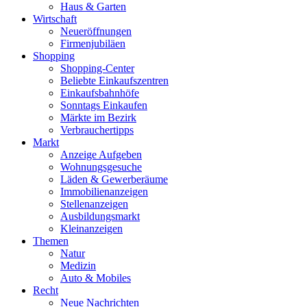
Haus & Garten
Wirtschaft
Neueröffnungen
Firmenjubiläen
Shopping
Shopping-Center
Beliebte Einkaufszentren
Einkaufsbahnhöfe
Sonntags Einkaufen
Märkte im Bezirk
Verbrauchertipps
Markt
Anzeige Aufgeben
Wohnungsgesuche
Läden & Gewerberäume
Immobilienanzeigen
Stellenanzeigen
Ausbildungsmarkt
Kleinanzeigen
Themen
Natur
Medizin
Auto & Mobiles
Recht
Neue Nachrichten