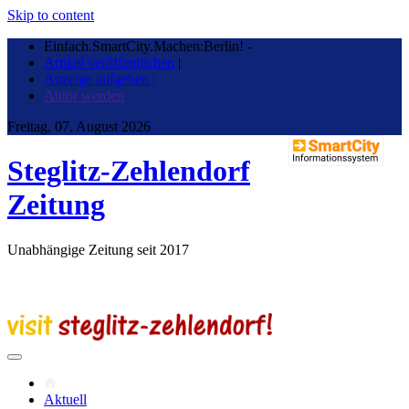
Skip to content
Einfach.SmartCity.Machen:Berlin!
-
Artikel veröffentlichen
|
Anzeige aufgeben |
Autor werden
Freitag, 07. August 2026
Steglitz-Zehlendorf
Zeitung
Unabhängige Zeitung seit 2017
Aktuell