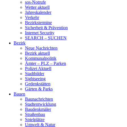
sos-Notrufe
Wetter aktuell
Jahreskalender
Verkehr
Bezirkstermine
Sicherheit & Prävention
Internet Security
SEARCH – SUCHEN
Bezirk
Neue Nachrichten
Bezirk aktuell
Kommunalpolitik
Ämter – PLZ – Parken
Polizei Aktuell
Stadtbilder
Sightseeing
Gedenkstätten
Gärten & Parks
Bauen
Baunachrichten
Stadtentwicklung
Baudenkmäler
Straßenbau
Spielplätze
Umwelt & Natur