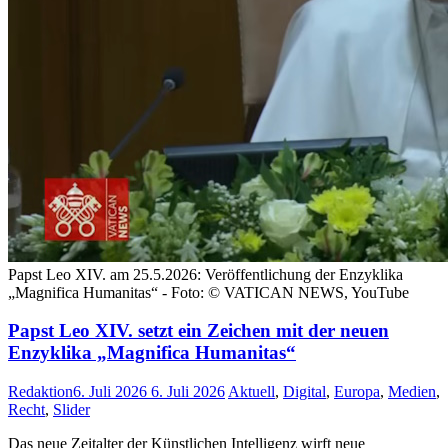
Papst Leo XIV. am 25.5.2026: Veröffentlichung der Enzyklika
„Magnifica Humanitas“ - Foto: © VATICAN NEWS, YouTube
Papst Leo XIV. setzt ein Zeichen mit der neuen
Enzyklika „Magnifica Humanitas“
Redaktion
6. Juli 2026
6. Juli 2026
Aktuell
,
Digital
,
Europa
,
Medien
,
Recht
,
Slider
Das neue Zeitalter der Künstlichen Intelligenz wirft neue