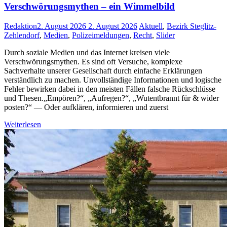
Verschwörungsmythen – ein Wimmelbild
Redaktion
2. August 2026
2. August 2026
Aktuell
,
Bezirk Steglitz-
Zehlendorf
,
Medien
,
Polizeimeldungen
,
Recht
,
Slider
Durch soziale Medien und das Internet kreisen viele
Verschwörungsmythen. Es sind oft Versuche, komplexe
Sachverhalte unserer Gesellschaft durch einfache Erklärungen
verständlich zu machen. Unvollständige Informationen und logische
Fehler bewirken dabei in den meisten Fällen falsche Rückschlüsse
und Thesen.„Empören?“, „Aufregen?“, „Wutentbrannt für & wider
posten?“ — Oder aufklären, informieren und zuerst
Weiterlesen