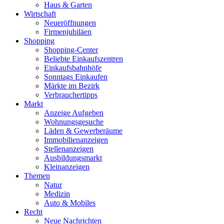
Haus & Garten
Wirtschaft
Neueröffnungen
Firmenjubiläen
Shopping
Shopping-Center
Beliebte Einkaufszentren
Einkaufsbahnhöfe
Sonntags Einkaufen
Märkte im Bezirk
Verbrauchertipps
Markt
Anzeige Aufgeben
Wohnungsgesuche
Läden & Gewerberäume
Immobilienanzeigen
Stellenanzeigen
Ausbildungsmarkt
Kleinanzeigen
Themen
Natur
Medizin
Auto & Mobiles
Recht
Neue Nachrichten