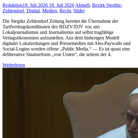
Redaktion
18. Juli 2026
18. Juli 2026
Aktuell
,
Bezirk Steglitz-
Zehlendorf
,
Digital
,
Medien
,
Recht
,
Slider
Die Steglitz Zehlendorf Zeitung bereitet die Übernahme der
Tarifvertragskonditionen des BDZV/DJV vor, um
Lokaljournalismus und Journalismus auf selbst tragfähige
Verlagsökonomien aufzustellen. Aus dem bisherigen Modell
digitaler Lokalzeitungen und Pressemedien mit Abo-Paywalls und
Social-Logins werden offene „Public Media.“ — Es ist quasi eine
deliberative Staatsreform „von Unten“, die seitens der 4.
Weiterlesen