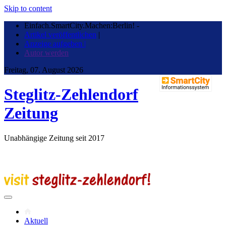
Skip to content
Einfach.SmartCity.Machen:Berlin!
-
Artikel veröffentlichen
|
Anzeige aufgeben |
Autor werden
Freitag, 07. August 2026
Steglitz-Zehlendorf
Zeitung
Unabhängige Zeitung seit 2017
Aktuell