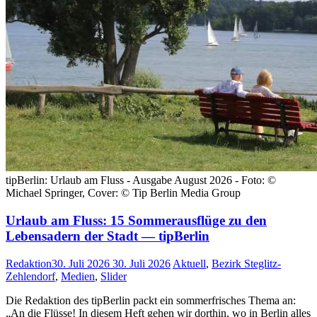
tipBerlin: Urlaub am Fluss - Ausgabe August 2026 - Foto: ©
Michael Springer, Cover: © Tip Berlin Media Group
Urlaub am Fluss: 15 Sommerausflüge zu den
Lebensadern der Stadt — tipBerlin
Redaktion
30. Juli 2026
30. Juli 2026
Aktuell
,
Bezirk Steglitz-
Zehlendorf
,
Medien
,
Slider
Die Redaktion des tipBerlin packt ein sommerfrisches Thema an:
„An die Flüsse! In diesem Heft gehen wir dorthin, wo in Berlin alles