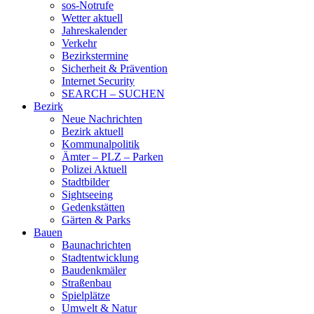
sos-Notrufe
Wetter aktuell
Jahreskalender
Verkehr
Bezirkstermine
Sicherheit & Prävention
Internet Security
SEARCH – SUCHEN
Bezirk
Neue Nachrichten
Bezirk aktuell
Kommunalpolitik
Ämter – PLZ – Parken
Polizei Aktuell
Stadtbilder
Sightseeing
Gedenkstätten
Gärten & Parks
Bauen
Baunachrichten
Stadtentwicklung
Baudenkmäler
Straßenbau
Spielplätze
Umwelt & Natur