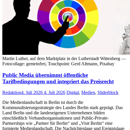
Martin Luther, auf dem Marktplatz in der Lutherstadt Wittenberg —
Fotocollage: gemeinfrei, Touchpoint: Gerd Altmann, Pixabay
Public Media übernimmt öffentliche
Tarifbedingungen und integriert das Preisrecht
Redaktion
4. Juli 2026
4. Juli 2026
Digital
,
Medien
,
Sliderblock
Die Medienlandschaft in Berlin ist durch die
Kommunalisierungsstrategie des Landes Berlin stark geprägt. Das
Land Berlin und die landeseigenen Unternehmen bilden
einschließlich Verbandsorganisationen und Public-Private-
Partnerships wie „Partner für Berlin“ und „Visit Berlin“ eine
formierte Medienlandschaft. Die Nachrichtenlage und Ereignislage