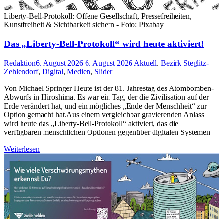
Liberty-Bell-Protokoll: Offene Gesellschaft, Pressefreiheiten,
Kunstfreiheit & Sichtbarkeit sichern - Foto: Pixabay
Das „Liberty-Bell-Protokoll“ wird heute aktiviert!
Redaktion
6. August 2026
6. August 2026
Aktuell
,
Bezirk Steglitz-
Zehlendorf
,
Digital
,
Medien
,
Slider
Von Michael Springer Heute ist der 81. Jahrestag des Atombomben-
Abwurfs in Hiroshima. Es war ein Tag, der die Zivilisation auf der
Erde verändert hat, und ein mögliches „Ende der Menschheit“ zur
Option gemacht hat.Aus einem vergleichbar gravierenden Anlass
wird heute das „Liberty-Bell-Protokoll“ aktiviert, das die
verfügbaren menschlichen Optionen gegenüber digitalen Systemen
Weiterlesen