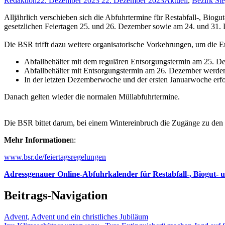
Redaktion
22. Dezember 2023
22. Dezember 2023
Aktuell
,
Bezirk Ste
Alljährlich verschieben sich die Abfuhrtermine für Restabfall-, Bio
gesetzlichen Feiertagen 25. und 26. Dezember sowie am 24. und 31.
Die BSR trifft dazu weitere organisatorische Vorkehrungen, um die En
Abfallbehälter mit dem regulären Entsorgungstermin am 25. D
Abfallbehälter mit Entsorgungstermin am 26. Dezember werden
In der letzten Dezemberwoche und der ersten Januarwoche erfo
Danach gelten wieder die normalen Müllabfuhrtermine.
Die BSR bittet darum, bei einem Wintereinbruch die Zugänge zu den T
Mehr Informatione
n:
www.bsr.de/feiertagsregelungen
Adressgenauer Online-Abfuhrkalender für Restabfall-, Biogut- 
Beitrags-Navigation
Advent, Advent und ein christliches Jubiläum