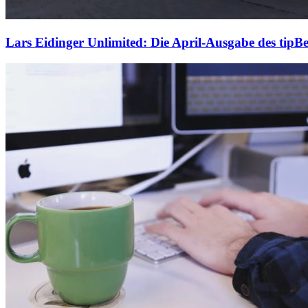
Lars Eidinger Unlimited: Die April-Ausgabe des tipBe