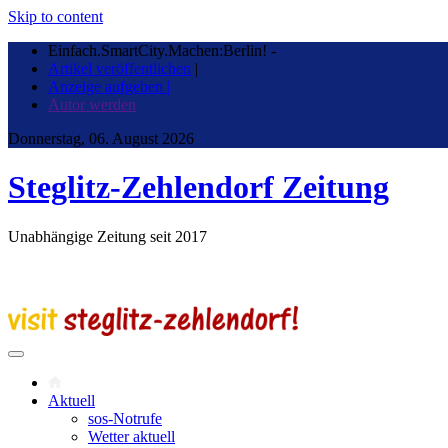
Skip to content
Einfach.SmartCity.Machen:Berlin!
-
Artikel veröffentlichen
|
Anzeige aufgeben |
Autor werden
Donnerstag, 06. August 2026
Steglitz-Zehlendorf Zeitung
Unabhängige Zeitung seit 2017
Aktuell
sos-Notrufe
Wetter aktuell