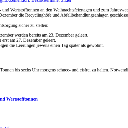
glitz-Zehlendorf
,
Bezirkstermine
,
Slider
gut- und Wertstofftonnen an den Weihnachtsfeiertagen und zum Jahreswe
 Dezember die Recyclinghöfe und Abfallbehandlungsanlagen geschloss
tsorgung sicher zu stellen:
ezember werden bereits am 23. Dezember geleert.
 erst am 27. Dezember geleert.
lgen die Leerungen jeweils einen Tag später als gewohnt.
onnen bis sechs Uhr morgens schnee- und eisfrei zu halten. Notwendig 
und Wertstofftonnen