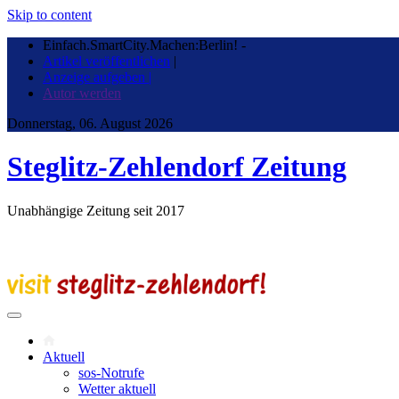
Skip to content
Einfach.SmartCity.Machen:Berlin!
-
Artikel veröffentlichen
|
Anzeige aufgeben |
Autor werden
Donnerstag, 06. August 2026
Steglitz-Zehlendorf Zeitung
Unabhängige Zeitung seit 2017
Aktuell
sos-Notrufe
Wetter aktuell