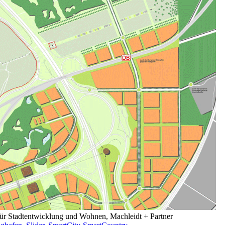
ür Stadtentwicklung und Wohnen, Machleidt + Partner