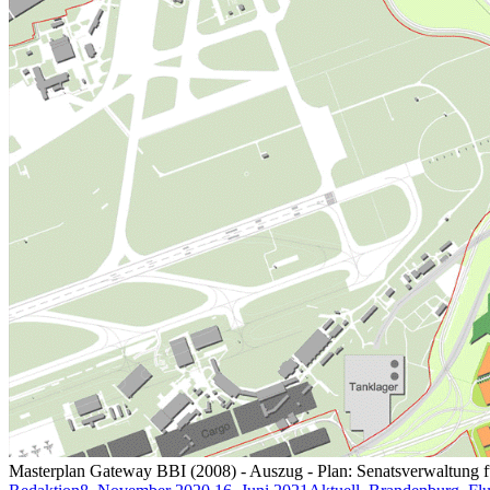
Masterplan Gateway BBI (2008) - Auszug - Plan: Senatsverwaltung f