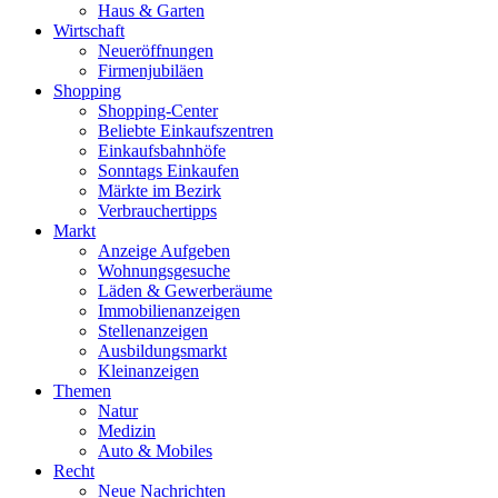
Haus & Garten
Wirtschaft
Neueröffnungen
Firmenjubiläen
Shopping
Shopping-Center
Beliebte Einkaufszentren
Einkaufsbahnhöfe
Sonntags Einkaufen
Märkte im Bezirk
Verbrauchertipps
Markt
Anzeige Aufgeben
Wohnungsgesuche
Läden & Gewerberäume
Immobilienanzeigen
Stellenanzeigen
Ausbildungsmarkt
Kleinanzeigen
Themen
Natur
Medizin
Auto & Mobiles
Recht
Neue Nachrichten