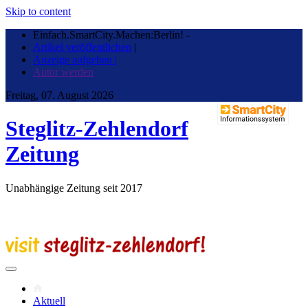
Skip to content
Einfach.SmartCity.Machen:Berlin!
-
Artikel veröffentlichen
|
Anzeige aufgeben |
Autor werden
Freitag, 07. August 2026
Steglitz-Zehlendorf
Zeitung
Unabhängige Zeitung seit 2017
Aktuell