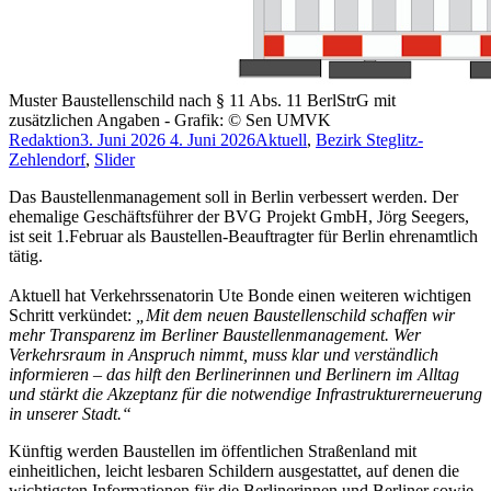
Muster Baustellenschild nach § 11 Abs. 11 BerlStrG mit
zusätzlichen Angaben - Grafik: © Sen UMVK
Redaktion
3. Juni 2026
4. Juni 2026
Aktuell
,
Bezirk Steglitz-
Zehlendorf
,
Slider
Das Baustellenmanagement soll in Berlin verbessert werden. Der
ehemalige Geschäftsführer der BVG Projekt GmbH, Jörg Seegers,
ist seit 1.Februar als Baustellen-Beauftragter für Berlin ehrenamtlich
tätig.
Aktuell hat Verkehrssenatorin Ute Bonde einen weiteren wichtigen
Schritt verkündet:
„Mit dem neuen Baustellenschild schaffen wir
mehr Transparenz im Berliner Baustellenmanagement. Wer
Verkehrsraum in Anspruch nimmt, muss klar und verständlich
informieren – das hilft den Berlinerinnen und Berlinern im Alltag
und stärkt die Akzeptanz für die notwendige Infrastrukturerneuerung
in unserer Stadt.“
Künftig werden Baustellen im öffentlichen Straßenland mit
einheitlichen, leicht lesbaren Schildern ausgestattet, auf denen die
wichtigsten Informationen für die Berlinerinnen und Berliner sowie