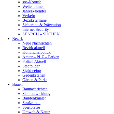
sos-Notrufe
Wetter aktuell
Jahreskalender
Verkehr
Bezirkstermine
Sicherheit & Prävention
Internet Security
SEARCH – SUCHEN
Bezirk
Neue Nachrichten
Bezirk aktuell
Kommunalpolitik
Ämter – PLZ – Parken
Polizei Aktuell
Stadtbilder
Sightseeing
Gedenkstätten
Gärten & Parks
Bauen
Baunachrichten
Stadtentwicklung
Baudenkmäler
Straßenbau
Spielplätze
Umwelt & Natur