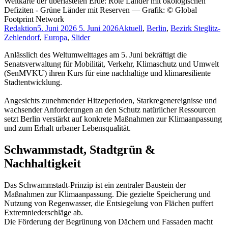
Weltkarte der überlasteten Erde: Rote Länder mit ökologischen
Defiziten - Grüne Länder mit Reserven — Grafik: © Global
Footprint Network
Redaktion
5. Juni 2026
5. Juni 2026
Aktuell
,
Berlin
,
Bezirk Steglitz-
Zehlendorf
,
Europa
,
Slider
Anlässlich des Weltumwelttages am 5. Juni bekräftigt die
Senatsverwaltung für Mobilität, Verkehr, Klimaschutz und Umwelt
(SenMVKU) ihren Kurs für eine nachhaltige und klimaresiliente
Stadtentwicklung.
Angesichts zunehmender Hitzeperioden, Starkregenereignisse und
wachsender Anforderungen an den Schutz natürlicher Ressourcen
setzt Berlin verstärkt auf konkrete Maßnahmen zur Klimaanpassung
und zum Erhalt urbaner Lebensqualität.
Schwammstadt, Stadtgrün &
Nachhaltigkeit
Das Schwammstadt-Prinzip ist ein zentraler Baustein der
Maßnahmen zur Klimaanpassung. Die gezielte Speicherung und
Nutzung von Regenwasser, die Entsiegelung von Flächen puffert
Extremniederschläge ab.
Die Förderung der Begrünung von Dächern und Fassaden macht