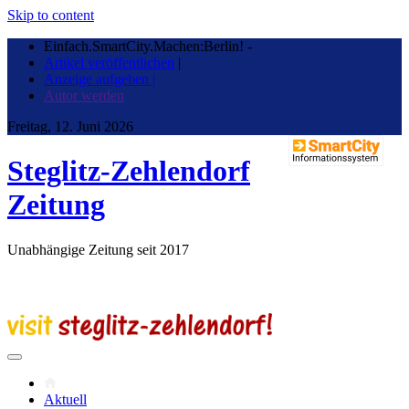
Skip to content
Einfach.SmartCity.Machen:Berlin!
-
Artikel veröffentlichen
|
Anzeige aufgeben |
Autor werden
Freitag, 12. Juni 2026
Steglitz-Zehlendorf
Zeitung
Unabhängige Zeitung seit 2017
Aktuell