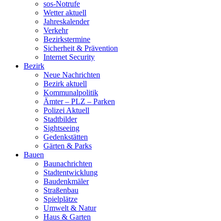
sos-Notrufe
Wetter aktuell
Jahreskalender
Verkehr
Bezirkstermine
Sicherheit & Prävention
Internet Security
Bezirk
Neue Nachrichten
Bezirk aktuell
Kommunalpolitik
Ämter – PLZ – Parken
Polizei Aktuell
Stadtbilder
Sightseeing
Gedenkstätten
Gärten & Parks
Bauen
Baunachrichten
Stadtentwicklung
Baudenkmäler
Straßenbau
Spielplätze
Umwelt & Natur
Haus & Garten