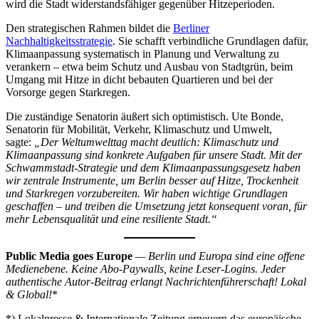
wird die Stadt widerstandsfähiger gegenüber Hitzeperioden.
Den strategischen Rahmen bildet die
Berliner
Nachhaltigkeitsstrategie
. Sie schafft verbindliche Grundlagen dafür,
Klimaanpassung systematisch in Planung und Verwaltung zu
verankern – etwa beim Schutz und Ausbau von Stadtgrün, beim
Umgang mit Hitze in dicht bebauten Quartieren und bei der
Vorsorge gegen Starkregen.
Die zuständige Senatorin äußert sich optimistisch. Ute Bonde,
Senatorin für Mobilität, Verkehr, Klimaschutz und Umwelt,
sagte:
„Der Weltumwelttag macht deutlich: Klimaschutz und
Klimaanpassung sind konkrete Aufgaben für unsere Stadt. Mit der
Schwammstadt-Strategie und dem Klimaanpassungsgesetz haben
wir zentrale Instrumente, um Berlin besser auf Hitze, Trockenheit
und Starkregen vorzubereiten. Wir haben wichtige Grundlagen
geschaffen – und treiben die Umsetzung jetzt konsequent voran, für
mehr Lebensqualität und eine resiliente Stadt.“
Public Media goes Europe
— Berlin und Europa sind eine offene
Medienebene. Keine Abo-Paywalls, keine Leser-Logins. Jeder
authentische Autor-Beitrag erlangt Nachrichtenführerschaft! Lokal
& Global!
*
*) Lokalpresse & Internationale Zeitung erneuern das europäische