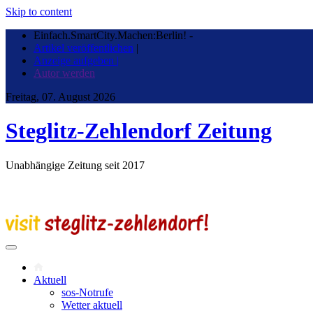
Skip to content
Einfach.SmartCity.Machen:Berlin!
-
Artikel veröffentlichen
|
Anzeige aufgeben |
Autor werden
Freitag, 07. August 2026
Steglitz-Zehlendorf Zeitung
Unabhängige Zeitung seit 2017
Aktuell
sos-Notrufe
Wetter aktuell