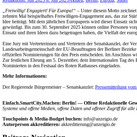
Redaktion
8. Juli 2025
8. Juli 2025
Aktuell
,
Berlin
,
Europa
,
Slider
„Freiwillig! Engagiert! Für Europa!“
– Unter diesem Motto zeichnet 
zehnten Mal beispielhaftes Freiwilligen-Engagement aus, das zur Stä
Idee beiträgt. Mit dem jährlichen Europapreis wird dieser Einsatz sic
gewürdigt. Bis zum 30. September 2025 können online Personen vorg
Einsatz und ihren Ideen dazu beigetragen haben, die Vielfalt der eu
Eine Jury mit Vertreterinnen und Vertretern der Senatskanzlei, der 
Landesarbeitsgemeinschaft der EU-Beauftragten der Berliner Bezirke s
offiziellen Nominierungen für den Preis entscheiden. Im Anschluss wi
Zur festlichen Ehrung am 5. Dezember, dem Internationalen Tag des E
Nominierten in den Festsaal des Roten Rathauses eingeladen.
Mehr Informationen:
Der Regierende Bürgermeister – Senatskanzlei:
Pressemitteilung vom
Einfach.SmartCity.Machen: Berlin!
— Offene Redaktionelle Gese
Systeme und offene Medien, offene Daten und offener Zugriff für alle
Touchpoints & Media-Budget buchen:
info@anzeigio.de
Autorperson akkreditieren:
akkreditierung@anzeigio.de