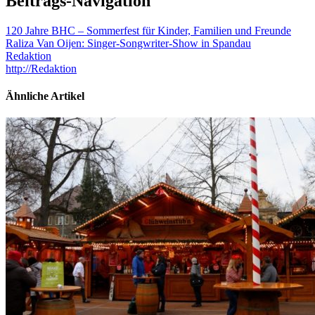
Beitrags-Navigation
120 Jahre BHC – Sommerfest für Kinder, Familien und Freunde
Raliza Van Oijen: Singer-Songwriter-Show in Spandau
Redaktion
http://Redaktion
Ähnliche Artikel