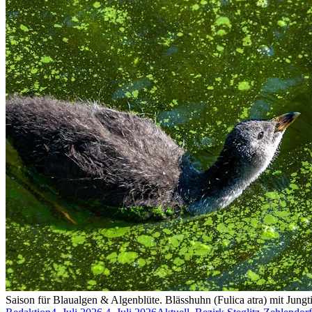
Saison für Blaualgen & Algenblüte. Blässhuhn (Fulica atra) mit Jungti