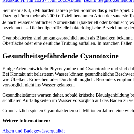
Redaktion
4. Juli 2026
4. Juli 2026
Aktuell
,
Bezirk Steglitz-Zehlendorf
Seit mehr als 3,5 Milliarden Jahren jeden Sommer das gleiche Spiel
Dazu gehören mehr als 2000 offiziell benannten Arten der sauerstoff
Je nach wissenschaftlicher Nomenklatur (bakteriell oder botanisch)
bezeichnet. – Die heutige offizielle bakteriologische Be­zeich­nung de
Cyanobakterien sind umgangssprachlich auch als Blaualgen bekannt. E
Oberfläche oder eine deutliche Trübung auffallen. In manchen Fällen
Gesundheitsgefährdende Cyanotoxine
Einige Arten entwickeln Phycocyanine und Cyanotoxine und sind da
Bei Kontakt mit belastetem Wasser können gesundheitliche Beschwe
wie Übelkeit, Erbrechen oder Durchfall möglich. Besonders empfind
vorsorglich nicht ins Wasser gelangen.
Gesundheitsämter warnen daher, sobald kritische Blaualgenbildung b
sichtbaren Auffälligkeiten im Wasser vorsorglich auf das Baden zu v
Grundsätzlich spielen Cyanobakterien seit Millionen Jahren eine wich
Weitere Informationen:
Algen und Badegewässerqualität