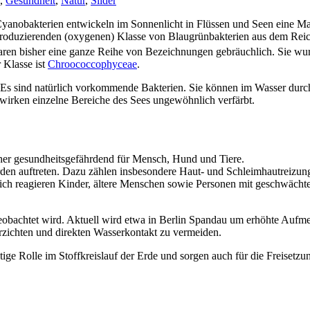
,
Gesundheit
,
Natur
,
Slider
: Cyanobakterien entwickeln im Sonnenlicht in Flüssen und Seen eine 
produzierenden (oxygenen) Klasse von Blaugrün­bakterien aus dem Reic
 waren bisher eine ganze Reihe von Bezeichnungen gebräuchlich. Sie w
r Klasse ist
Chroococcophyceae
.
s sind natürlich vorkommende Bakterien. Sie können im Wasser durch g
 wirken einzelne Bereiche des Sees ungewöhnlich verfärbt.
her gesundheitsgefährdend für Mensch, Hund und Tiere.
rden auftreten. Dazu zählen insbesondere Haut- und Schleimhautreiz
lich reagieren Kinder, ältere Menschen sowie Personen mit geschwäc
eobachtet wird. Aktuell wird etwa in Berlin Spandau um erhöhte Aufm
erzichten und direkten Wasserkontakt zu vermeiden.
tige Rolle im Stoffkreislauf der Erde und sorgen auch für die Freisetz