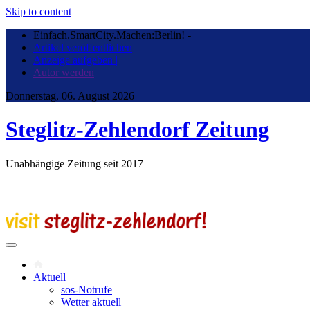
Skip to content
Einfach.SmartCity.Machen:Berlin!
-
Artikel veröffentlichen
|
Anzeige aufgeben |
Autor werden
Donnerstag, 06. August 2026
Steglitz-Zehlendorf Zeitung
Unabhängige Zeitung seit 2017
Aktuell
sos-Notrufe
Wetter aktuell