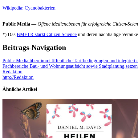
Wikipedia: Cyanobakterien
Public Media
—
Offene Medienebenen für erfolgreiche Citizen-Scien
*) Das
BMFTR stärkt Citizen Science
und deren nachhaltige Veranker
Beitrags-Navigation
Public Media übernimmt öffentliche Tarifbedingungen und integriert d
Fachbereiche Bau- und Wohnungsaufsicht sowie Stadtplanung setzen
Redaktion
http://Redaktion
Ähnliche Artikel