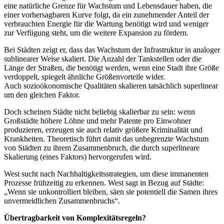
eine natürliche Grenze für Wachstum und Lebensdauer haben, die
einer vorhersagbaren Kurve folgt, da ein zunehmender Anteil der
verbrauchten Energie für die Wartung benötigt wird und weniger
zur Verfügung steht, um die weitere Expansion zu fördern.
Bei Städten zeigt er, dass das Wachstum der Infrastruktur in analoger
sublinearer Weise skaliert. Die Anzahl der Tankstellen oder die
Länge der Straßen, die benötigt werden, wenn eine Stadt ihre Größe
verdoppelt, spiegelt ähnliche Größenvorteile wider.
Auch sozioökonomische Qualitäten skalieren tatsächlich superlinear
um den gleichen Faktor.
Doch scheinen Städte nicht beliebig skalierbar zu sein: wenn
Großstädte höhere Löhne und mehr Patente pro Einwohner
produzieren, erzeugen sie auch relativ größere Kriminalität und
Krankheiten. Theoretisch führt damit das unbegrenzte Wachstum
von Städten zu ihrem Zusammenbruch, die durch superlineare
Skalierung (eines Faktors) hervorgerufen wird.
West sucht nach Nachhaltigkeitsstrategien, um diese immanenten
Prozesse frühzeitig zu erkennen. West sagt in Bezug auf Städte:
„Wenn sie unkontrolliert bleiben, säen sie potentiell die Samen ihres
unvermeidlichen Zusammenbruchs“.
Übertragbarkeit von Komplexitätsregeln?