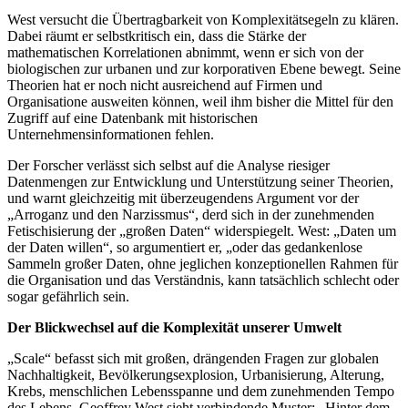
West versucht die Übertragbarkeit von Komplexitätsegeln zu klären.
Dabei räumt er selbstkritisch ein, dass die Stärke der
mathematischen Korrelationen abnimmt, wenn er sich von der
biologischen zur urbanen und zur korporativen Ebene bewegt. Seine
Theorien hat er noch nicht ausreichend auf Firmen und
Organisatione ausweiten können, weil ihm bisher die Mittel für den
Zugriff auf eine Datenbank mit historischen
Unternehmensinformationen fehlen.
Der Forscher verlässt sich selbst auf die Analyse riesiger
Datenmengen zur Entwicklung und Unterstützung seiner Theorien,
und warnt gleichzeitig mit überzeugendens Argument vor der
„Arroganz und den Narzissmus“, derd sich in der zunehmenden
Fetischisierung der „großen Daten“ widerspiegelt. West: „Daten um
der Daten willen“, so argumentiert er, „oder das gedankenlose
Sammeln großer Daten, ohne jeglichen konzeptionellen Rahmen für
die Organisation und das Verständnis, kann tatsächlich schlecht oder
sogar gefährlich sein.
Der Blickwechsel auf die Komplexität unserer Umwelt
„Scale“ befasst sich mit großen, drängenden Fragen zur globalen
Nachhaltigkeit, Bevölkerungsexplosion, Urbanisierung, Alterung,
Krebs, menschlichen Lebensspanne und dem zunehmenden Tempo
des Lebens. Geoffrey West sieht verbindende Muster: „Hinter dem