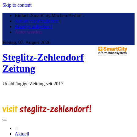
Skip to content
Einfach.SmartCity.Machen:Berlin!
-
Artikel veröffentlichen
|
Anzeige aufgeben |
Autor werden
Freitag, 07. August 2026
Steglitz-Zehlendorf
Zeitung
Unabhängige Zeitung seit 2017
Aktuell