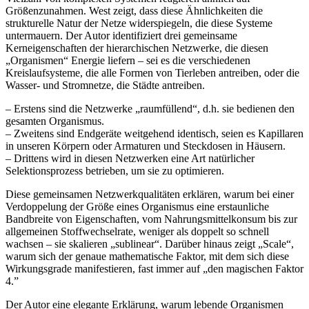
Größenzunahmen. West zeigt, dass diese Ähnlichkeiten die
strukturelle Natur der Netze widerspiegeln, die diese Systeme
untermauern. Der Autor identifiziert drei gemeinsame
Kerneigenschaften der hierarchischen Netzwerke, die diesen
„Organismen“ Energie liefern – sei es die verschiedenen
Kreislaufsysteme, die alle Formen von Tierleben antreiben, oder die
Wasser- und Stromnetze, die Städte antreiben.
– Erstens sind die Netzwerke „raumfüllend“, d.h. sie bedienen den
gesamten Organismus.
– Zweitens sind Endgeräte weitgehend identisch, seien es Kapillaren
in unseren Körpern oder Armaturen und Steckdosen in Häusern.
– Drittens wird in diesen Netzwerken eine Art natürlicher
Selektionsprozess betrieben, um sie zu optimieren.
Diese gemeinsamen Netzwerkqualitäten erklären, warum bei einer
Verdoppelung der Größe eines Organismus eine erstaunliche
Bandbreite von Eigenschaften, vom Nahrungsmittelkonsum bis zur
allgemeinen Stoffwechselrate, weniger als doppelt so schnell
wachsen – sie skalieren „sublinear“. Darüber hinaus zeigt „Scale“,
warum sich der genaue mathematische Faktor, mit dem sich diese
Wirkungsgrade manifestieren, fast immer auf „den magischen Faktor
4.”
Der Autor eine elegante Erklärung, warum lebende Organismen