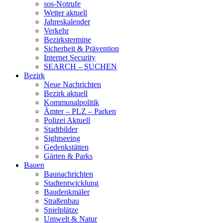
sos-Notrufe
Wetter aktuell
Jahreskalender
Verkehr
Bezirkstermine
Sicherheit & Prävention
Internet Security
SEARCH – SUCHEN
Bezirk
Neue Nachrichten
Bezirk aktuell
Kommunalpolitik
Ämter – PLZ – Parken
Polizei Aktuell
Stadtbilder
Sightseeing
Gedenkstätten
Gärten & Parks
Bauen
Baunachrichten
Stadtentwicklung
Baudenkmäler
Straßenbau
Spielplätze
Umwelt & Natur