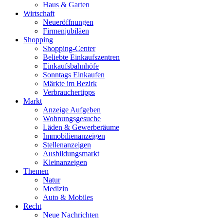
Haus & Garten
Wirtschaft
Neueröffnungen
Firmenjubiläen
Shopping
Shopping-Center
Beliebte Einkaufszentren
Einkaufsbahnhöfe
Sonntags Einkaufen
Märkte im Bezirk
Verbrauchertipps
Markt
Anzeige Aufgeben
Wohnungsgesuche
Läden & Gewerberäume
Immobilienanzeigen
Stellenanzeigen
Ausbildungsmarkt
Kleinanzeigen
Themen
Natur
Medizin
Auto & Mobiles
Recht
Neue Nachrichten