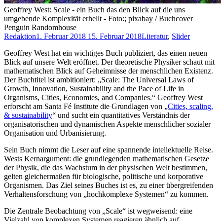
Geoffrey West: Scale - ein Buch das den Blick auf die uns
umgebende Komplexität erhellt - Foto:; pixabay / Buchcover
Penguin Randomhouse
Redaktion
1. Februar 2018
15. Februar 2018
Literatur
,
Slider
Geoffrey West hat ein wichtiges Buch publiziert, das einen neuen
Blick auf unsere Welt eröffnet. Der theoretische Physiker schaut mit
mathematischen Blick auf Geheimnisse der menschlichen Existenz.
Der Buchtitel ist ambitioniert: „Scale: The Universal Laws of
Growth, Innovation, Sustainability and the Pace of Life in
Organisms, Cities, Economies, and Companies.“ Geoffrey West
erforscht am Santa Fé Institute die Grundlagen von „
Cities, scaling,
& sustainability
“ und sucht ein quantitatives Verständnis der
organisatorischen und dynamischen Aspekte menschlicher sozialer
Organisation und Urbanisierung.
Sein Buch nimmt die Leser auf eine spannende intellektuelle Reise.
Wests Kernargument: die grundlegenden mathematischen Gesetze
der Physik, die das Wachstum in der physischen Welt bestimmen,
gelten gleichermaßen für biologische, politische und korporative
Organismen. Das Ziel seines Buches ist es, zu einer übergreifenden
Verhaltensforschung von „hochkomplexe Systemen“ zu kommen.
Die Zentrale Beobachtung von „Scale“ ist wegweisend: eine
Vielzahl von komplexen Systemen reagieren ähnlich auf