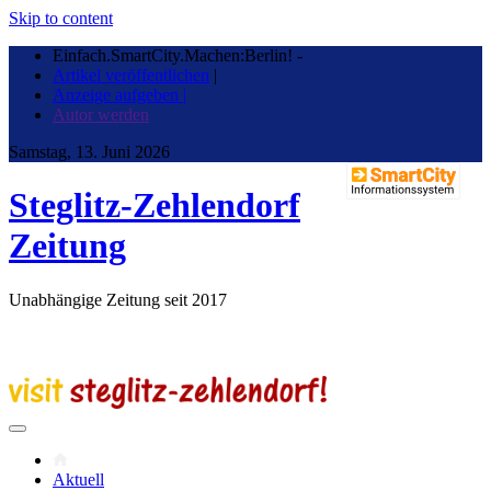
Skip to content
Einfach.SmartCity.Machen:Berlin!
-
Artikel veröffentlichen
|
Anzeige aufgeben |
Autor werden
Samstag, 13. Juni 2026
Steglitz-Zehlendorf
Zeitung
Unabhängige Zeitung seit 2017
Aktuell