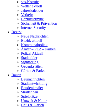
sos-Notrufe
Wetter aktuell
Jahreskalender
Verkehr
Bezirkstermine
Sicherheit & Prävention
Internet Security
Bezirk
Neue Nachrichten
Bezirk aktuell
Kommunalpolitik
Ämter – PLZ – Parken
Polizei Aktuell
Stadtbilder
Sightseeing
Gedenkstätten
Gärten & Parks
Bauen
Baunachrichten
Stadtentwicklung
Baudenkmäler
Straßenbau
Spielplätze
Umwelt & Natur
Haus & Garten