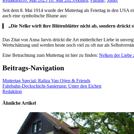
Redaktion
10. Mai 2025
10. Mai 2025
Aktuell
,
Familie
,
Slider
Seit dem 8. Mai 1914 wurde der Muttertag als Feiertag in den USA ei
auch eine symbolische Blume aus:
„Die Nelke wirft ihre Blütenblätter nicht ab, sondern drückt 
Das Zitat von Anna Jarvis drückt die Art mütterlicher Liebe in unver
Wertschätzung und werden heute noch viel zu oft nur als Selbstverstän
Eine Betrachtung zum Muttertag ist hier zu finden:
Nelken der Liebe 
Beitrags-Navigation
Muttertag Special: Raliza Van Oijen & Friends
Fahrbahn-Deckschicht-Sanierung: Unter den Eichen
Redaktion
Ähnliche Artikel