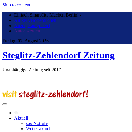
Skip to content
Einfach.SmartCity.Machen:Berlin!
-
Artikel veröffentlichen
|
Anzeige aufgeben |
Autor werden
Freitag, 07. August 2026
Steglitz-Zehlendorf Zeitung
Unabhängige Zeitung seit 2017
Aktuell
sos-Notrufe
Wetter aktuell