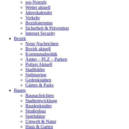
sos-Notrufe
Wetter aktuell
Jahreskalender
Verkehr
Bezirkstermine
Sicherheit & Prävention
Internet Security
Bezirk
Neue Nachrichten
Bezirk aktuell
Kommunalpolitik
Ämter – PLZ – Parken
Polizei Aktuell
Stadtbilder
Sightseeing
Gedenkstätten
Gärten & Parks
Bauen
Baunachrichten
Stadtentwicklung
Baudenkmäler
Straßenbau
Spielplätze
Umwelt & Natur
Haus & Garten