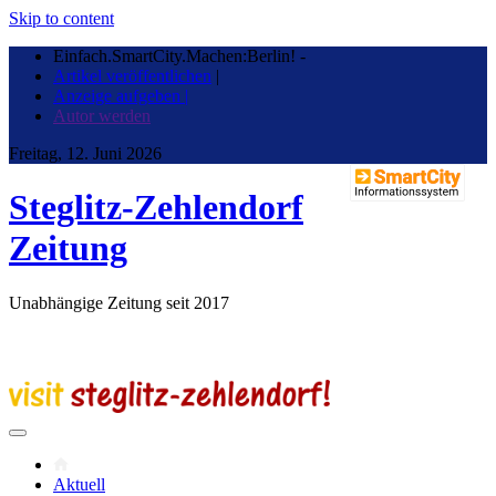
Skip to content
Einfach.SmartCity.Machen:Berlin!
-
Artikel veröffentlichen
|
Anzeige aufgeben |
Autor werden
Freitag, 12. Juni 2026
Steglitz-Zehlendorf
Zeitung
Unabhängige Zeitung seit 2017
Aktuell