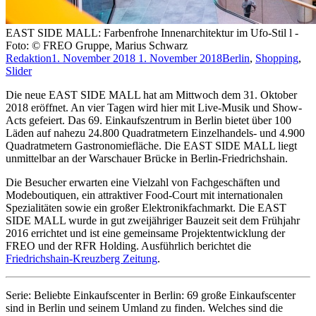
EAST SIDE MALL: Farbenfrohe Innenarchitektur im Ufo-Stil l -
Foto: © FREO Gruppe, Marius Schwarz
Redaktion
1. November 2018
1. November 2018
Berlin
,
Shopping
,
Slider
Die neue EAST SIDE MALL hat am Mittwoch dem 31. Oktober
2018 eröffnet. An vier Tagen wird hier mit Live-Musik und Show-
Acts gefeiert. Das 69. Einkaufszentrum in Berlin bietet über 100
Läden auf nahezu 24.800 Quadratmetern Einzelhandels- und 4.900
Quadratmetern Gastronomiefläche. Die EAST SIDE MALL liegt
unmittelbar an der Warschauer Brücke in Berlin-Friedrichshain.
Die Besucher erwarten eine Vielzahl von Fachgeschäften und
Modeboutiquen, ein attraktiver Food-Court mit internationalen
Spezialitäten sowie ein großer Elektronikfachmarkt. Die EAST
SIDE MALL wurde in gut zweijähriger Bauzeit seit dem Frühjahr
2016 errichtet und ist eine gemeinsame Projektentwicklung der
FREO und der RFR Holding. Ausführlich berichtet die
Friedrichshain-Kreuzberg Zeitung
.
Serie: Beliebte Einkaufscenter in Berlin: 69 große Einkaufscenter
sind in Berlin und seinem Umland zu finden. Welches sind die