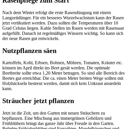
Rasenpflege zum Start
Nach dem Winter erfolgt die erste Rasendüngung mit einem
Langzeitdünger. Für ein besseres Wurzelwachstum kann der Rasen
jetzt vertikutiert werden. Dazu sollten die Temperaturen über 10
Grad Celsius liegen. Kahle Stellen im Rasen werden mit Rasensaat
aufgefüllt. Danach ist regelmäßiges Wässern wichtig. So kann sich
der neue Rasen gut entwickeln.
Nutzpflanzen säen
Kartoffeln, Kohl, Erbsen, Bohnen, Möhren, Tomaten, Kräuter etc.
können im April direkt ins Beet gesät werden. Die optimale
Beetbreite sollte etwa 1,20 Meter betragen. So sind alle Bereich des
Beetes gut erreichbar. Die ca. einen Meter breiten Wege sollten mit
Holzhäckseln bestreut werden, damit sich kein Unkraut ansiedeln
kann.
Sträucher jetzt pflanzen
Jetzt ist die Zeit, um den Garten mit neuen Sträuchern zu
bepflanzen. Eine Mischung aus immergrünen Gehölzen und
Frühblühern bringt das ganze Jahr über Freude in den Garten.
Beliebte Frühjahrsblüher sind Forsythien, Mandelbäumchen und