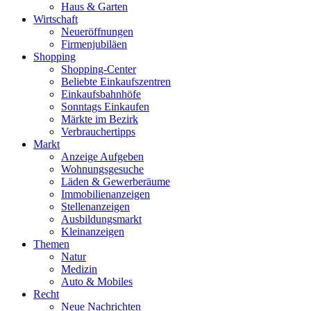
Haus & Garten
Wirtschaft
Neueröffnungen
Firmenjubiläen
Shopping
Shopping-Center
Beliebte Einkaufszentren
Einkaufsbahnhöfe
Sonntags Einkaufen
Märkte im Bezirk
Verbrauchertipps
Markt
Anzeige Aufgeben
Wohnungsgesuche
Läden & Gewerberäume
Immobilienanzeigen
Stellenanzeigen
Ausbildungsmarkt
Kleinanzeigen
Themen
Natur
Medizin
Auto & Mobiles
Recht
Neue Nachrichten