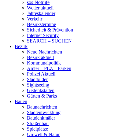
sos-Notrufe
Wetter aktuell
Jahreskalender
Verkehr
Bezirkstermine
Sicherheit & Prävention
Internet Security
SEARCH – SUCHEN
Bezirk
Neue Nachrichten
Bezirk aktuell
Kommunalpolitik
Ämter – PLZ – Parken
Polizei Aktuell
Stadtbilder
Sightseeing
Gedenkstätten
Gärten & Parks
Bauen
Baunachrichten
Stadtentwicklung
Baudenkmäler
Straßenbau
Spielplätze
Umwelt & Natur