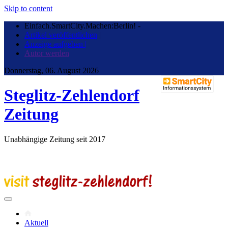
Skip to content
Einfach.SmartCity.Machen:Berlin!
-
Artikel veröffentlichen
|
Anzeige aufgeben |
Autor werden
Donnerstag, 06. August 2026
Steglitz-Zehlendorf
Zeitung
Unabhängige Zeitung seit 2017
Aktuell