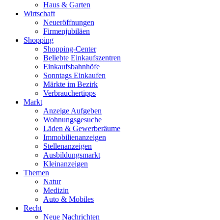
Haus & Garten
Wirtschaft
Neueröffnungen
Firmenjubiläen
Shopping
Shopping-Center
Beliebte Einkaufszentren
Einkaufsbahnhöfe
Sonntags Einkaufen
Märkte im Bezirk
Verbrauchertipps
Markt
Anzeige Aufgeben
Wohnungsgesuche
Läden & Gewerberäume
Immobilienanzeigen
Stellenanzeigen
Ausbildungsmarkt
Kleinanzeigen
Themen
Natur
Medizin
Auto & Mobiles
Recht
Neue Nachrichten