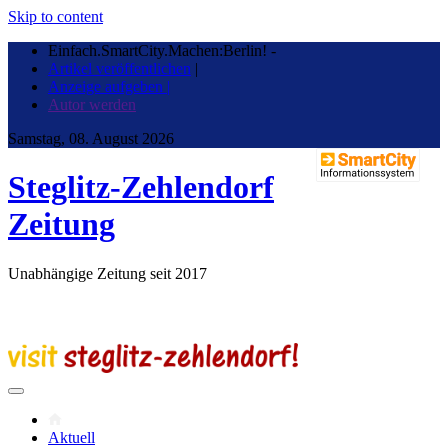
Skip to content
Einfach.SmartCity.Machen:Berlin!
-
Artikel veröffentlichen
|
Anzeige aufgeben |
Autor werden
Samstag, 08. August 2026
Steglitz-Zehlendorf
Zeitung
Unabhängige Zeitung seit 2017
Aktuell