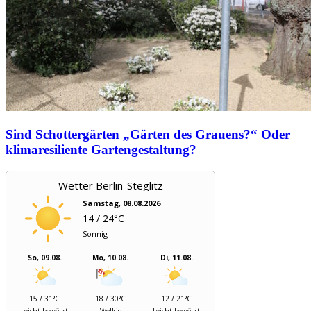
Sind Schottergärten „Gärten des Grauens?“ Oder
klimaresiliente Gartengestaltung?
Wetter Berlin-Steglitz
Samstag, 08.08.2026
14 / 24°C
Sonnig
So, 09.08.
Mo, 10.08.
Di, 11.08.
15 / 31°C
18 / 30°C
12 / 21°C
Leicht bewölkt
Wolkig
Leicht bewölkt