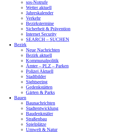
sos-Notrufe
Wetter aktuell
Jahreskalender
Verkehr
Bezirkstermine
Sicherheit & Prävention
Internet Security
SEARCH – SUCHEN
Bezirk
Neue Nachrichten
Bezirk aktuell
Kommunalpolitik
Ämter – PLZ – Parken
Polizei Aktuell
Stadtbilder
Sightseeing
Gedenkstätten
Gärten & Parks
Bauen
Baunachrichten
Stadtentwicklung
Baudenkmäler
Straßenbau
Spielplätze
Umwelt & Natur