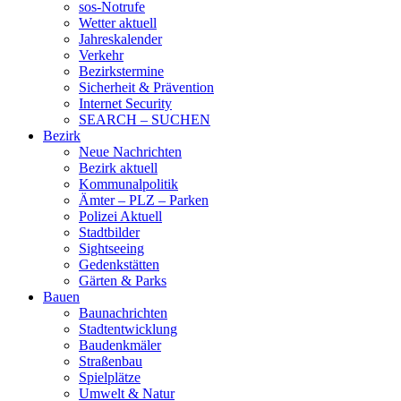
sos-Notrufe
Wetter aktuell
Jahreskalender
Verkehr
Bezirkstermine
Sicherheit & Prävention
Internet Security
SEARCH – SUCHEN
Bezirk
Neue Nachrichten
Bezirk aktuell
Kommunalpolitik
Ämter – PLZ – Parken
Polizei Aktuell
Stadtbilder
Sightseeing
Gedenkstätten
Gärten & Parks
Bauen
Baunachrichten
Stadtentwicklung
Baudenkmäler
Straßenbau
Spielplätze
Umwelt & Natur