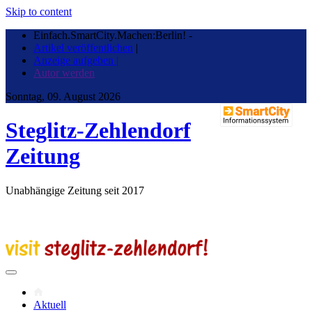
Skip to content
Einfach.SmartCity.Machen:Berlin!
-
Artikel veröffentlichen
|
Anzeige aufgeben |
Autor werden
Sonntag, 09. August 2026
Steglitz-Zehlendorf
Zeitung
Unabhängige Zeitung seit 2017
Aktuell