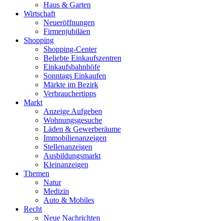
Haus & Garten
Wirtschaft
Neueröffnungen
Firmenjubiläen
Shopping
Shopping-Center
Beliebte Einkaufszentren
Einkaufsbahnhöfe
Sonntags Einkaufen
Märkte im Bezirk
Verbrauchertipps
Markt
Anzeige Aufgeben
Wohnungsgesuche
Läden & Gewerberäume
Immobilienanzeigen
Stellenanzeigen
Ausbildungsmarkt
Kleinanzeigen
Themen
Natur
Medizin
Auto & Mobiles
Recht
Neue Nachrichten