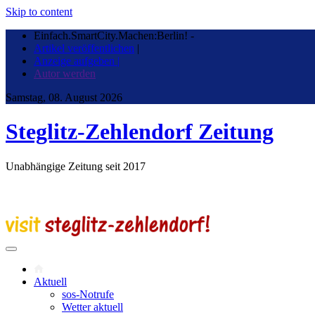
Skip to content
Einfach.SmartCity.Machen:Berlin!
-
Artikel veröffentlichen
|
Anzeige aufgeben |
Autor werden
Samstag, 08. August 2026
Steglitz-Zehlendorf Zeitung
Unabhängige Zeitung seit 2017
Aktuell
sos-Notrufe
Wetter aktuell