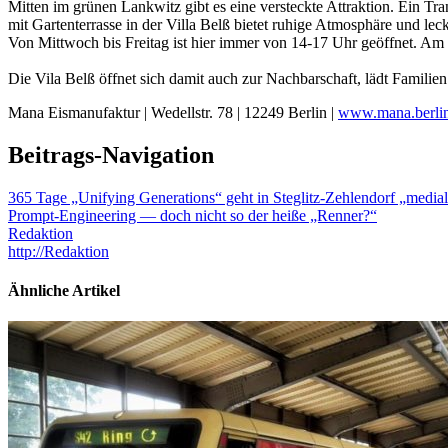
Mitten im grünen Lankwitz gibt es eine versteckte Attraktion. E
mit Gartenterrasse in der Villa Belß bietet ruhige Atmosphäre und leck
Von Mittwoch bis Freitag ist hier immer von 14-17 Uhr geöffnet. 
Die Vila Belß öffnet sich damit auch zur Nachbarschaft, lädt Famili
Mana Eismanufaktur | Wedellstr. 78 | 12249 Berlin |
www.mana.berli
Beitrags-Navigation
365 Tage „Unifying Generations“ geht in Steglitz-Zehlendorf „medial
Prompt-Engineering — doch nicht so der heiße „Renner?“
Redaktion
http://Redaktion
Ähnliche Artikel