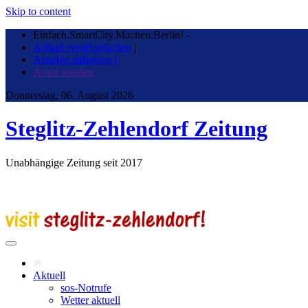
Skip to content
Einfach.SmartCity.Machen:Berlin!
-
Artikel veröffentlichen
|
Anzeige aufgeben |
Autor werden
Donnerstag, 06. August 2026
Steglitz-Zehlendorf Zeitung
Unabhängige Zeitung seit 2017
Aktuell
sos-Notrufe
Wetter aktuell