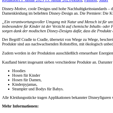
Redaktion
13. Januar 2023
13. Januar 2023
Aktuell
,
Fashion
,
Slider
Disney-Motive, coole Designs und hohe Nachhaltigkeitsstandards – d
Damenkleidung im beliebten Disney-Design an. Die Premiere: Die Klei
„Ein verantwortungsvoller Umgang mit Natur und Mensch ist für uns 
insbesondere für Kinder ist der Verzicht auf chemische Inhalts- oder
sorgen dank der modischen Disney-Designs dafür, dass die Produkt
Der Begriff Cradle to Cradle, übersetzt von Wiege zu Wiege, beschreib
Produkte sind aus nachwachsenden Rohstoffen, mit ökologisch unbeden
Zudem werden in der Produktion ausschließlich erneuerbare Energien
Kaufland bietet insgesamt sieben verschiedene Produkte an. Darunter
Hoodies
Hosen für Kinder
Hosen für Damen,
Kinderpyjamas,
Strampler und Bodys für Babys.
Alle Kleidungsstücke tragen Applikationen bekannter Disneyfiguren w
Mehr Informationen: