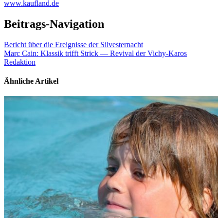
www.kaufland.de
Beitrags-Navigation
Bericht über die Ereignisse der Silvesternacht
Marc Cain: Klassik trifft Strick — Revival der Vichy-Karos
Redaktion
Ähnliche Artikel