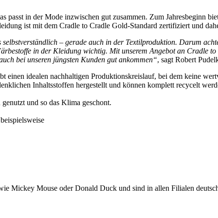
as passt in der Mode inzwischen gut zusammen. Zum Jahresbeginn biet
dung ist mit dem Cradle to Cradle Gold-Standard zertifiziert und dahe
selbstverständlich – gerade auch in der Textilproduktion. Darum acht
 Färbestoffe in der Kleidung wichtig. Mit unserem Angebot an Cradle to
e auch bei unseren jüngsten Kunden gut ankommen“
, sagt Robert Pudel
t einen idealen nachhaltigen Produktionskreislauf, bei dem keine wertvo
klichen Inhaltsstoffen hergestellt und können komplett recycelt werd
 genutzt und so das Klima geschont.
 beispielsweise
ie Mickey Mouse oder Donald Duck und sind in allen Filialen deutschl