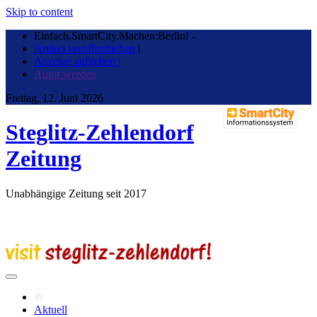
Skip to content
Einfach.SmartCity.Machen:Berlin!
-
Artikel veröffentlichen
|
Anzeige aufgeben |
Autor werden
Freitag, 12. Juni 2026
Steglitz-Zehlendorf
Zeitung
Unabhängige Zeitung seit 2017
Aktuell