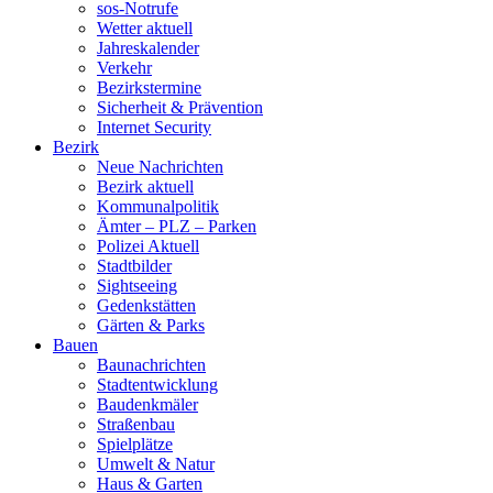
sos-Notrufe
Wetter aktuell
Jahreskalender
Verkehr
Bezirkstermine
Sicherheit & Prävention
Internet Security
Bezirk
Neue Nachrichten
Bezirk aktuell
Kommunalpolitik
Ämter – PLZ – Parken
Polizei Aktuell
Stadtbilder
Sightseeing
Gedenkstätten
Gärten & Parks
Bauen
Baunachrichten
Stadtentwicklung
Baudenkmäler
Straßenbau
Spielplätze
Umwelt & Natur
Haus & Garten