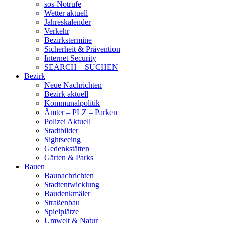
sos-Notrufe
Wetter aktuell
Jahreskalender
Verkehr
Bezirkstermine
Sicherheit & Prävention
Internet Security
SEARCH – SUCHEN
Bezirk
Neue Nachrichten
Bezirk aktuell
Kommunalpolitik
Ämter – PLZ – Parken
Polizei Aktuell
Stadtbilder
Sightseeing
Gedenkstätten
Gärten & Parks
Bauen
Baunachrichten
Stadtentwicklung
Baudenkmäler
Straßenbau
Spielplätze
Umwelt & Natur