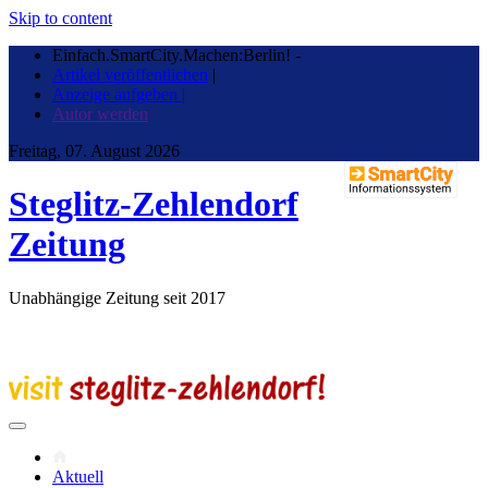
Skip to content
Einfach.SmartCity.Machen:Berlin!
-
Artikel veröffentlichen
|
Anzeige aufgeben |
Autor werden
Freitag, 07. August 2026
Steglitz-Zehlendorf
Zeitung
Unabhängige Zeitung seit 2017
Aktuell