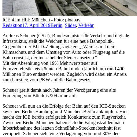
ICE 4 im Hbf: München - Foto: pixabay
Redaktion
17. April 2019
Berlin
,
Slider
,
Verkehr
Andreas Scheuer (CSU), Bundesminister für Verkehr und digitale
Infrastruktur, stellt die Weichen für eine neue Bahnpolitik.
Gegenüber der BILD-Zeitung sagte er: „„Wem es mit dem
Klimaschutz und dem Umstieg von Auto oder Flugzeug auf die
Bahn ernst ist, der muss bei der Steuer ansetzen.“
Mit der Absenkung von 19% Mehrwertsteuer auf
Fernverkehrstickets könnten Bahnkunden jährlich um rund 400
Millionen Euro entlastet werden. Zugleich wird dabei ein Anreiz
zum Umstieg vom PKW auf die Bahn gesetzt.
Scheuer greift damit nach Jahren der Verzögerung eine alte
Forderung von Bündnis 90/Grüne auf.
Scheuer will nun an die Erfolge der Bahn auf den ICE-Strecken
zwischen Berlin-Hamburg und München-Berlin anknüpfen. Hier
macht der ICE bereits erfolgreich Konkurrenz zum Flugverkehr.
Zwischen Berlin-München haben sich die Fahrgastzahlen nach
Inbetriebnahme des letzten Schnellfahr-Streckenabschnitt fast
veroppelt. Scheuer sieht eine Verlagerung von rund 30% der