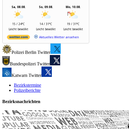
Sa, 08.08.
So, 09.08.
Mo, 10.08.
15 / 24°C
14 / 31°C
19 / 31°C
Leicht bewölkt
Leicht bewölkt
Leicht bewölkt
Aktuelles Wetter ansehen
Polizei Berlin Twitter
Bundespolizei Twitter
Katwarn Twitter
Bezirkstermine
Polizeiberichte
Bezirksnachrichten