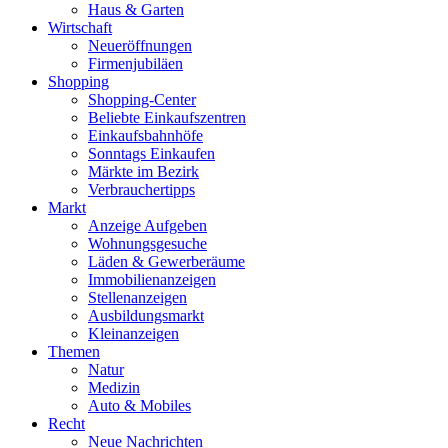
Haus & Garten
Wirtschaft
Neueröffnungen
Firmenjubiläen
Shopping
Shopping-Center
Beliebte Einkaufszentren
Einkaufsbahnhöfe
Sonntags Einkaufen
Märkte im Bezirk
Verbrauchertipps
Markt
Anzeige Aufgeben
Wohnungsgesuche
Läden & Gewerberäume
Immobilienanzeigen
Stellenanzeigen
Ausbildungsmarkt
Kleinanzeigen
Themen
Natur
Medizin
Auto & Mobiles
Recht
Neue Nachrichten