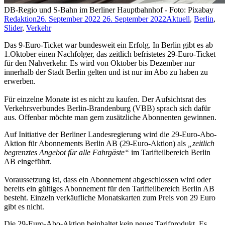
DB-Regio und S-Bahn im Berliner Hauptbahnhof - Foto: Pixabay
Redaktion
26. September 2022
26. September 2022
Aktuell
,
Berlin
,
Slider
,
Verkehr
Das 9-Euro-Ticket war bundesweit ein Erfolg. In Berlin gibt es ab
1.Oktober einen Nachfolger, das zeitlich befristetes 29-Euro-Ticket
für den Nahverkehr. Es wird von Oktober bis Dezember nur
innerhalb der Stadt Berlin gelten und ist nur im Abo zu haben zu
erwerben.
Für einzelne Monate ist es nicht zu kaufen. Der Aufsichtsrat des
Verkehrsverbundes Berlin-Brandenburg (VBB) sprach sich dafür
aus. Offenbar möchte man gern zusätzliche Abonnenten gewinnen.
Auf Initiative der Berliner Landesregierung wird die 29-Euro-Abo-
Aktion für Abonnements Berlin AB (29-Euro-Aktion) als
„zeitlich
begrenztes Angebot für alle Fahrgäste“
im Tarifteilbereich Berlin
AB eingeführt.
Voraussetzung ist, dass ein Abonnement abgeschlossen wird oder
bereits ein gültiges Abonnement für den Tarifteilbereich Berlin AB
besteht. Einzeln verkäufliche Monatskarten zum Preis von 29 Euro
gibt es nicht.
Die 29-Euro-Abo-Aktion beinhaltet kein neues Tarifprodukt. Es