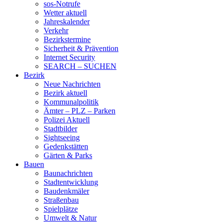
sos-Notrufe
Wetter aktuell
Jahreskalender
Verkehr
Bezirkstermine
Sicherheit & Prävention
Internet Security
SEARCH – SUCHEN
Bezirk
Neue Nachrichten
Bezirk aktuell
Kommunalpolitik
Ämter – PLZ – Parken
Polizei Aktuell
Stadtbilder
Sightseeing
Gedenkstätten
Gärten & Parks
Bauen
Baunachrichten
Stadtentwicklung
Baudenkmäler
Straßenbau
Spielplätze
Umwelt & Natur