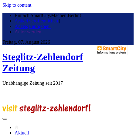
Skip to content
Einfach.SmartCity.Machen:Berlin!
-
Artikel veröffentlichen
|
Anzeige aufgeben |
Autor werden
Freitag, 07. August 2026
Steglitz-Zehlendorf
Zeitung
Unabhängige Zeitung seit 2017
Aktuell