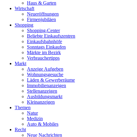
Haus & Garten
Wirtschaft
Neueröffnungen
Firmenjubiläen
Shopping
Shopping-Center
Beliebte Einkaufszentren
Einkaufsbahnhöfe
Sonntags Einkaufen
Märkte im Bezirk
Verbrauchertipps
Markt
Anzeige Aufgeben
Wohnungsgesuche
Läden & Gewerberäume
Immobilienanzeigen
Stellenanzeigen
Ausbildungsmarkt
Kleinanzeigen
Themen
Natur
Medizin
Auto & Mobiles
Recht
Neue Nachrichten