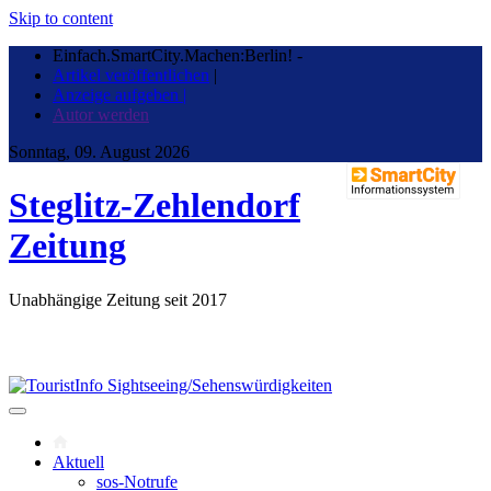
Skip to content
Einfach.SmartCity.Machen:Berlin!
-
Artikel veröffentlichen
|
Anzeige aufgeben |
Autor werden
Sonntag, 09. August 2026
Steglitz-Zehlendorf
Zeitung
Unabhängige Zeitung seit 2017
Aktuell
sos-Notrufe