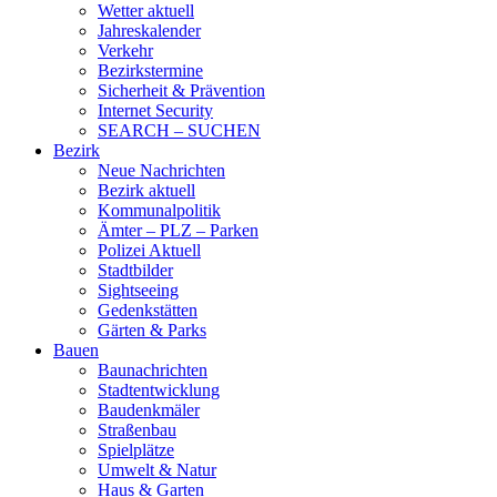
Wetter aktuell
Jahreskalender
Verkehr
Bezirkstermine
Sicherheit & Prävention
Internet Security
SEARCH – SUCHEN
Bezirk
Neue Nachrichten
Bezirk aktuell
Kommunalpolitik
Ämter – PLZ – Parken
Polizei Aktuell
Stadtbilder
Sightseeing
Gedenkstätten
Gärten & Parks
Bauen
Baunachrichten
Stadtentwicklung
Baudenkmäler
Straßenbau
Spielplätze
Umwelt & Natur
Haus & Garten