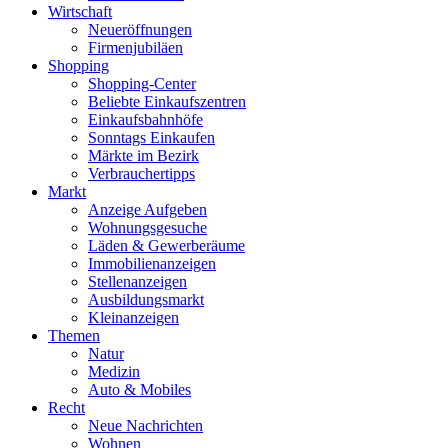
Wirtschaft
Neueröffnungen
Firmenjubiläen
Shopping
Shopping-Center
Beliebte Einkaufszentren
Einkaufsbahnhöfe
Sonntags Einkaufen
Märkte im Bezirk
Verbrauchertipps
Markt
Anzeige Aufgeben
Wohnungsgesuche
Läden & Gewerberäume
Immobilienanzeigen
Stellenanzeigen
Ausbildungsmarkt
Kleinanzeigen
Themen
Natur
Medizin
Auto & Mobiles
Recht
Neue Nachrichten
Wohnen