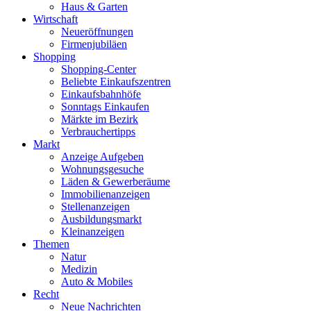
Haus & Garten
Wirtschaft
Neueröffnungen
Firmenjubiläen
Shopping
Shopping-Center
Beliebte Einkaufszentren
Einkaufsbahnhöfe
Sonntags Einkaufen
Märkte im Bezirk
Verbrauchertipps
Markt
Anzeige Aufgeben
Wohnungsgesuche
Läden & Gewerberäume
Immobilienanzeigen
Stellenanzeigen
Ausbildungsmarkt
Kleinanzeigen
Themen
Natur
Medizin
Auto & Mobiles
Recht
Neue Nachrichten