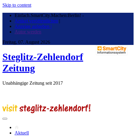
Skip to content
Einfach.SmartCity.Machen:Berlin!
-
Artikel veröffentlichen
|
Anzeige aufgeben |
Autor werden
Freitag, 07. August 2026
Steglitz-Zehlendorf
Zeitung
Unabhängige Zeitung seit 2017
Aktuell