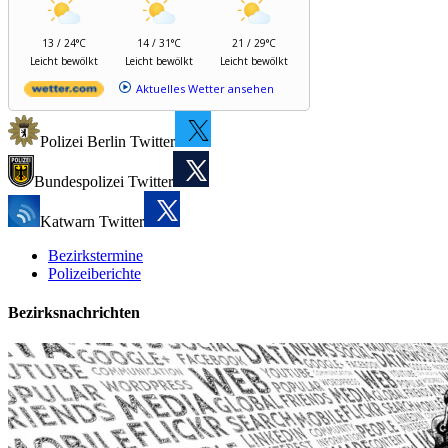
13 / 24°C
14 / 31°C
21 / 29°C
Leicht bewölkt
Leicht bewölkt
Leicht bewölkt
Aktuelles Wetter ansehen
Polizei Berlin Twitter
Bundespolizei Twitter
Katwarn Twitter
Bezirkstermine
Polizeiberichte
Bezirksnachrichten