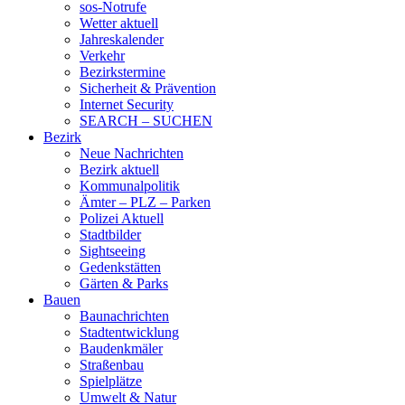
sos-Notrufe
Wetter aktuell
Jahreskalender
Verkehr
Bezirkstermine
Sicherheit & Prävention
Internet Security
SEARCH – SUCHEN
Bezirk
Neue Nachrichten
Bezirk aktuell
Kommunalpolitik
Ämter – PLZ – Parken
Polizei Aktuell
Stadtbilder
Sightseeing
Gedenkstätten
Gärten & Parks
Bauen
Baunachrichten
Stadtentwicklung
Baudenkmäler
Straßenbau
Spielplätze
Umwelt & Natur