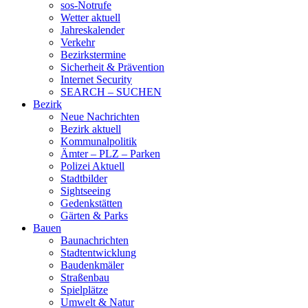
sos-Notrufe
Wetter aktuell
Jahreskalender
Verkehr
Bezirkstermine
Sicherheit & Prävention
Internet Security
SEARCH – SUCHEN
Bezirk
Neue Nachrichten
Bezirk aktuell
Kommunalpolitik
Ämter – PLZ – Parken
Polizei Aktuell
Stadtbilder
Sightseeing
Gedenkstätten
Gärten & Parks
Bauen
Baunachrichten
Stadtentwicklung
Baudenkmäler
Straßenbau
Spielplätze
Umwelt & Natur