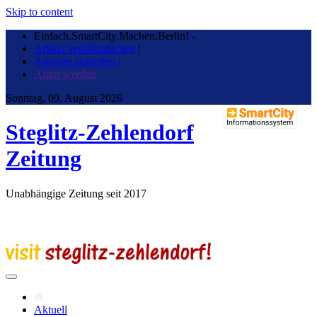
Skip to content
Einfach.SmartCity.Machen:Berlin!
-
Artikel veröffentlichen
|
Anzeige aufgeben |
Autor werden
Sonntag, 09. August 2026
Steglitz-Zehlendorf
Zeitung
Unabhängige Zeitung seit 2017
Aktuell