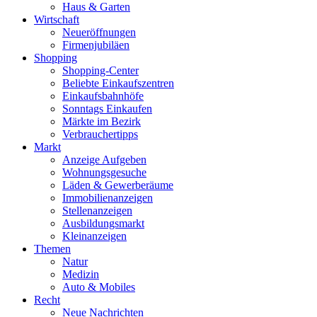
Haus & Garten
Wirtschaft
Neueröffnungen
Firmenjubiläen
Shopping
Shopping-Center
Beliebte Einkaufszentren
Einkaufsbahnhöfe
Sonntags Einkaufen
Märkte im Bezirk
Verbrauchertipps
Markt
Anzeige Aufgeben
Wohnungsgesuche
Läden & Gewerberäume
Immobilienanzeigen
Stellenanzeigen
Ausbildungsmarkt
Kleinanzeigen
Themen
Natur
Medizin
Auto & Mobiles
Recht
Neue Nachrichten