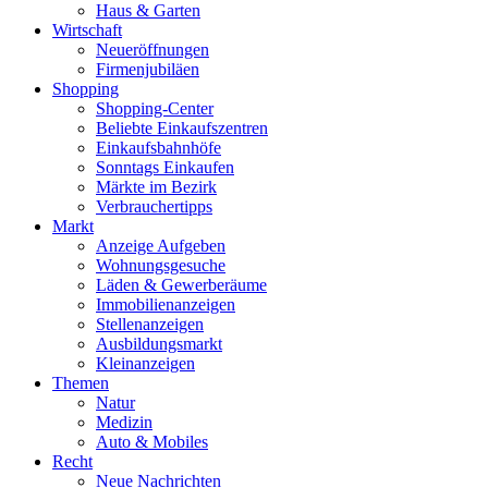
Haus & Garten
Wirtschaft
Neueröffnungen
Firmenjubiläen
Shopping
Shopping-Center
Beliebte Einkaufszentren
Einkaufsbahnhöfe
Sonntags Einkaufen
Märkte im Bezirk
Verbrauchertipps
Markt
Anzeige Aufgeben
Wohnungsgesuche
Läden & Gewerberäume
Immobilienanzeigen
Stellenanzeigen
Ausbildungsmarkt
Kleinanzeigen
Themen
Natur
Medizin
Auto & Mobiles
Recht
Neue Nachrichten