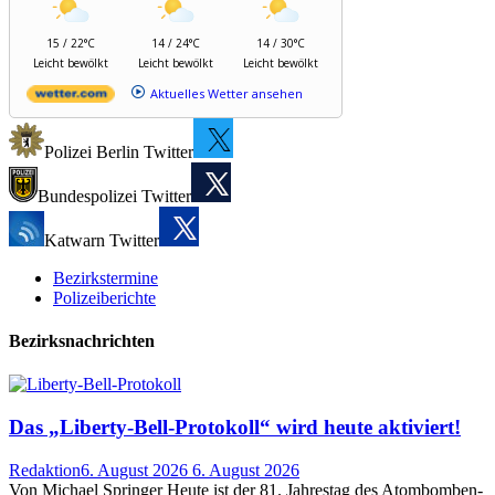
15 / 22°C
14 / 24°C
14 / 30°C
Leicht bewölkt
Leicht bewölkt
Leicht bewölkt
Aktuelles Wetter ansehen
Polizei Berlin Twitter
Bundespolizei Twitter
Katwarn Twitter
Bezirkstermine
Polizeiberichte
Bezirksnachrichten
Das „Liberty-Bell-Protokoll“ wird heute aktiviert!
Redaktion
6. August 2026
6. August 2026
Von Michael Springer Heute ist der 81. Jahrestag des Atombomben-