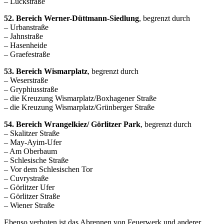
– Lückstraße
52. Bereich Werner-Düttmann-Siedlung
, begrenzt durch
– Urbanstraße
– Jahnstraße
– Hasenheide
– Graefestraße
53. Bereich Wismarplatz
, begrenzt durch
– Weserstraße
– Gryphiusstraße
– die Kreuzung Wismarplatz/Boxhagener Straße
– die Kreuzung Wismarplatz/Grünberger Straße
54. Bereich Wrangelkiez/ Görlitzer Park
, begrenzt durch
– Skalitzer Straße
– May-Ayim-Ufer
– Am Oberbaum
– Schlesische Straße
– Vor dem Schlesischen Tor
– Cuvrystraße
– Görlitzer Ufer
– Görlitzer Straße
– Wiener Straße
Ebenso verboten ist das Abrennen von Feuerwerk und anderer