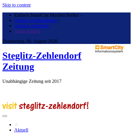
Skip to content
Einfach.SmartCity.Machen:Berlin!
-
Artikel veröffentlichen
|
Anzeige aufgeben |
Autor werden
Donnerstag, 06. August 2026
Steglitz-Zehlendorf
Zeitung
Unabhängige Zeitung seit 2017
Aktuell