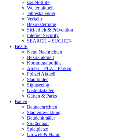
sos-Notrufe
Wetter aktuell
Jahreskalender
Verkehr
Bezirkstermine
Sicherheit & Prävention
Internet Security
SEARCH – SUCHEN
Bezirk
Neue Nachrichten
Bezirk aktuell
Kommunalpolitik
Ämter – PLZ – Parken
Polizei Aktuell
Stadtbilder
Sightseeing
Gedenkstätten
Gärten & Parks
Bauen
Baunachrichten
Stadtentwicklung
Baudenkmäler
Straßenbau
Spielplätze
Umwelt & Natur