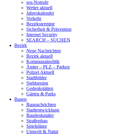
sos-Notrufe
Wetter aktuell
Jahreskalender
Verkehr
Bezirkstermine
Sicherheit & Prävention
Internet Security
SEARCH – SUCHEN
Bezirk
Neue Nachrichten
Bezirk aktuell
Kommunalpolitik
Ämter – PLZ – Parken
Polizei Aktuell
Stadtbilder
Sightseeing
Gedenkstätten
Gärten & Parks
Bauen
Baunachrichten
Stadtentwicklung
Baudenkmäler
Straßenbau
Spielplätze
Umwelt & Natur