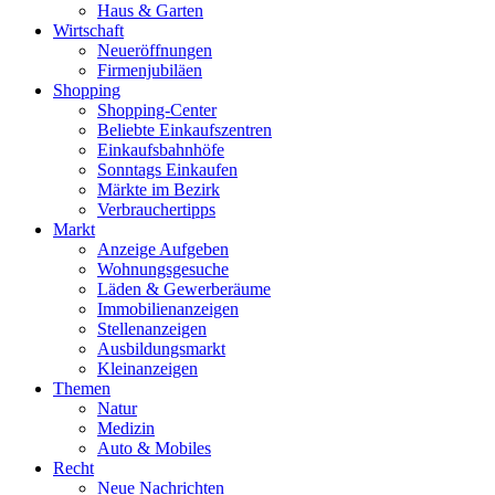
Haus & Garten
Wirtschaft
Neueröffnungen
Firmenjubiläen
Shopping
Shopping-Center
Beliebte Einkaufszentren
Einkaufsbahnhöfe
Sonntags Einkaufen
Märkte im Bezirk
Verbrauchertipps
Markt
Anzeige Aufgeben
Wohnungsgesuche
Läden & Gewerberäume
Immobilienanzeigen
Stellenanzeigen
Ausbildungsmarkt
Kleinanzeigen
Themen
Natur
Medizin
Auto & Mobiles
Recht
Neue Nachrichten