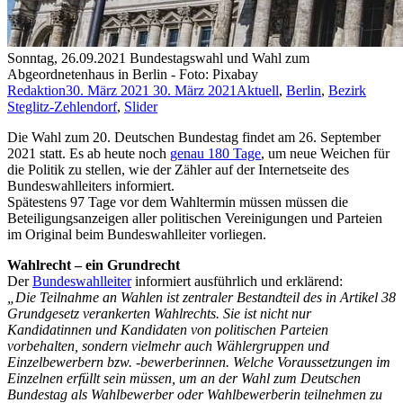
Sonntag, 26.09.2021 Bundestagswahl und Wahl zum
Abgeordnetenhaus in Berlin - Foto: Pixabay
Redaktion
30. März 2021
30. März 2021
Aktuell
,
Berlin
,
Bezirk
Steglitz-Zehlendorf
,
Slider
Die Wahl zum 20. Deutschen Bundestag findet am 26. September
2021 statt. Es ab heute noch
genau 180 Tage
, um neue Weichen für
die Politik zu stellen, wie der Zähler auf der Internetseite des
Bundeswahlleiters informiert.
Spätestens 97 Tage vor dem Wahltermin müssen müssen die
Beteiligungsanzeigen aller politischen Vereinigungen und Parteien
im Original beim Bundeswahlleiter vorliegen.
Wahlrecht – ein Grundrecht
Der
Bundeswahlleiter
informiert ausführlich und erklärend:
„Die Teilnahme an Wahlen ist zentraler Bestandteil des in Artikel 38
Grundgesetz verankerten Wahlrechts. Sie ist nicht nur
Kandidatinnen und Kandidaten von politischen Parteien
vorbehalten, sondern vielmehr auch Wählergruppen und
Einzelbewerbern bzw. -bewerberinnen. Welche Voraussetzungen im
Einzelnen erfüllt sein müssen, um an der Wahl zum Deutschen
Bundestag als Wahlbewerber oder Wahlbewerberin teilnehmen zu