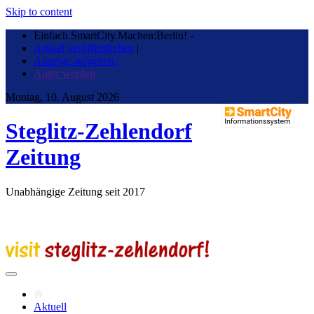
Skip to content
Einfach.SmartCity.Machen:Berlin!
-
Artikel veröffentlichen
|
Anzeige aufgeben |
Autor werden
Montag, 10. August 2026
Steglitz-Zehlendorf
Zeitung
Unabhängige Zeitung seit 2017
Aktuell