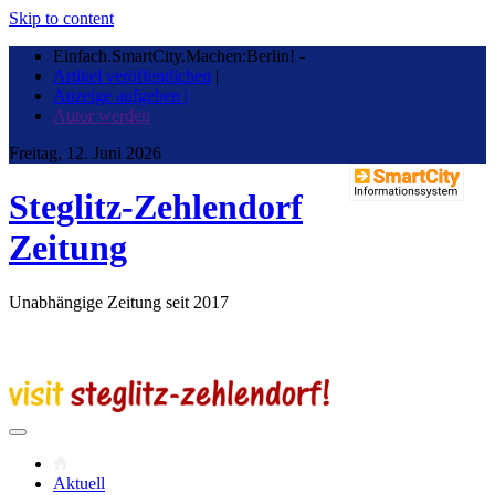
Skip to content
Einfach.SmartCity.Machen:Berlin!
-
Artikel veröffentlichen
|
Anzeige aufgeben |
Autor werden
Freitag, 12. Juni 2026
Steglitz-Zehlendorf
Zeitung
Unabhängige Zeitung seit 2017
Aktuell