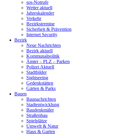
sos-Notrufe
Wetter aktuell
Jahreskalender
Verkehr
Bezirkstermine
Sicherheit & Prävention
Internet Security
Bezirk
Neue Nachrichten
Bezirk aktuell
Kommunalpolitik
Ämter – PLZ – Parken
Polizei Aktuell
Stadtbilder
Sightseeing
Gedenkstätten
Gärten & Parks
Bauen
Baunachrichten
Stadtentwicklung
Baudenkmäler
Straßenbau
Spielplätze
Umwelt & Natur
Haus & Garten