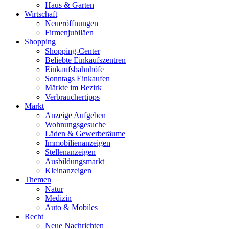
Haus & Garten
Wirtschaft
Neueröffnungen
Firmenjubiläen
Shopping
Shopping-Center
Beliebte Einkaufszentren
Einkaufsbahnhöfe
Sonntags Einkaufen
Märkte im Bezirk
Verbrauchertipps
Markt
Anzeige Aufgeben
Wohnungsgesuche
Läden & Gewerberäume
Immobilienanzeigen
Stellenanzeigen
Ausbildungsmarkt
Kleinanzeigen
Themen
Natur
Medizin
Auto & Mobiles
Recht
Neue Nachrichten