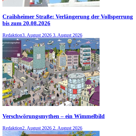
Crailsheimer Straße: Verlängerung der Vollsperrung
bis zum 20.08.2026
Redaktion
3. August 2026
3. August 2026
Verschwörungsmythen – ein Wimmelbild
Redaktion
2. August 2026
2. August 2026