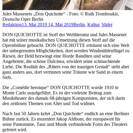
Jules Massenets „Don Quichotte“ - Foto: © Ruth Tromboukis,
Deutsche Oper Berlin
Redaktion
13. Mai 2019
14. Mai 2019
Berlin
,
Kultur
,
Slider
DON QUICHOTTE ist Stoff der Weltliteratur und Jules Massenet
hat mit seiner musikalischen Umsetzung diesen Stoff auf die
Opernbühne gebracht. DON QUICHOTTE erträumt sich eine Welt
der unbegrenzten Möglichkeiten, dort werden Windmühlenflügel zu
Riesen, der Held bezwingt eine Horde Banditen und seine
Angebetete, die schöne Dulcinea, erwidert seine schmachtende
Liebe. Die Realität des „Ritters von der traurigen Gestalt“ sieht aber
ganz anders aus, dort verrinnen seine Träume wie Sand in einem
Sieb.
Die „Comédie heroique“ DON QUICHOTTE wurde 1910 in
Monte Carlo uraufgeführt. Es ist der vorletzte Beitrag zum
Musiktheater des damals 68-jährigen Komponisten, der sich darin
den zeitlosen Themen von Alter und Tod widmet.
Nach fast 50 Jahren kehrt „Don Quichotte“ endlich an eine Berliner
Bühne zurück. Es inszeniert Jakop Ahlbom, der europaweit für
seine Pantomime, Tanz und Musik verbindende Form des Theaters
gefeiert wird.