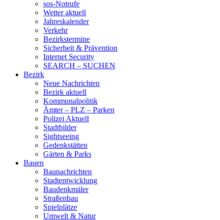
sos-Notrufe
Wetter aktuell
Jahreskalender
Verkehr
Bezirkstermine
Sicherheit & Prävention
Internet Security
SEARCH – SUCHEN
Bezirk
Neue Nachrichten
Bezirk aktuell
Kommunalpolitik
Ämter – PLZ – Parken
Polizei Aktuell
Stadtbilder
Sightseeing
Gedenkstätten
Gärten & Parks
Bauen
Baunachrichten
Stadtentwicklung
Baudenkmäler
Straßenbau
Spielplätze
Umwelt & Natur