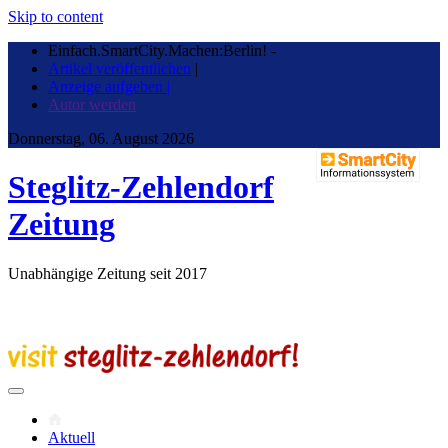
Skip to content
Einfach.SmartCity.Machen:Berlin!
-
Artikel veröffentlichen
|
Anzeige aufgeben |
Autor werden
Donnerstag, 06. August 2026
Steglitz-Zehlendorf
Zeitung
Unabhängige Zeitung seit 2017
Aktuell