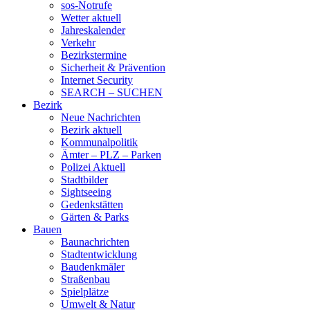
sos-Notrufe
Wetter aktuell
Jahreskalender
Verkehr
Bezirkstermine
Sicherheit & Prävention
Internet Security
SEARCH – SUCHEN
Bezirk
Neue Nachrichten
Bezirk aktuell
Kommunalpolitik
Ämter – PLZ – Parken
Polizei Aktuell
Stadtbilder
Sightseeing
Gedenkstätten
Gärten & Parks
Bauen
Baunachrichten
Stadtentwicklung
Baudenkmäler
Straßenbau
Spielplätze
Umwelt & Natur