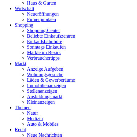
Haus & Garten
Wirtschaft
Neueröffnungen
Firmenjubiläen
Shopping
Shopping-Center
Beliebte Einkaufszentren
Einkaufsbahnhöfe
Sonntags Einkaufen
Märkte im Bezirk
Verbrauchertipps
Markt
Anzeige Aufgeben
Wohnungsgesuche
Läden & Gewerberäume
Immobilienanzeigen
Stellenanzeigen
Ausbildungsmarkt
Kleinanzeigen
Themen
Natur
Medizin
Auto & Mobiles
Recht
Neue Nachrichten