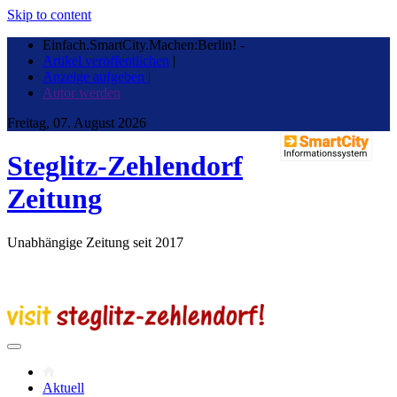
Skip to content
Einfach.SmartCity.Machen:Berlin!
-
Artikel veröffentlichen
|
Anzeige aufgeben |
Autor werden
Freitag, 07. August 2026
Steglitz-Zehlendorf
Zeitung
Unabhängige Zeitung seit 2017
Aktuell