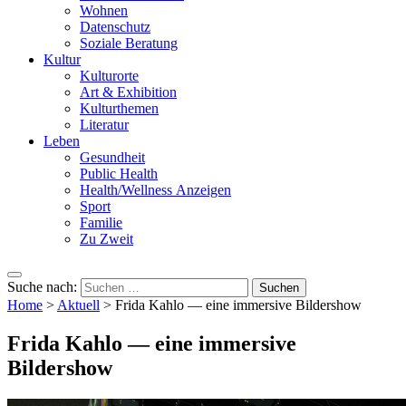
Wohnen
Datenschutz
Soziale Beratung
Kultur
Kulturorte
Art & Exhibition
Kulturthemen
Literatur
Leben
Gesundheit
Public Health
Health/Wellness Anzeigen
Sport
Familie
Zu Zweit
Suche nach:
Home
>
Aktuell
>
Frida Kahlo — eine immersive Bildershow
Frida Kahlo — eine immersive
Bildershow