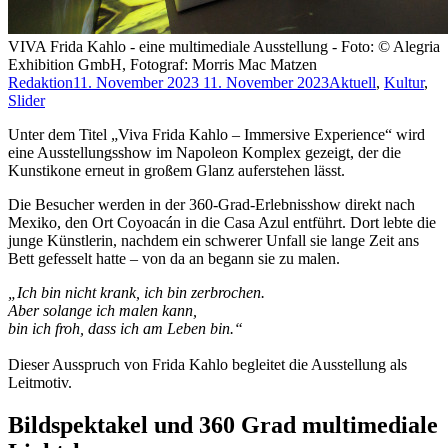
VIVA Frida Kahlo - eine multimediale Ausstellung - Foto: © Alegria
Exhibition GmbH, Fotograf: Morris Mac Matzen
Redaktion
11. November 2023
11. November 2023
Aktuell
,
Kultur
,
Slider
Unter dem Titel „Viva Frida Kahlo – Immersive Experience“ wird
eine Ausstellungsshow im Napoleon Komplex gezeigt, der die
Kunstikone erneut in großem Glanz auferstehen lässt.
Die Besucher werden in der 360-Grad-Erlebnisshow direkt nach
Mexiko, den Ort Coyoacán in die Casa Azul entführt. Dort lebte die
junge Künstlerin, nachdem ein schwerer Unfall sie lange Zeit ans
Bett gefesselt hatte – von da an begann sie zu malen.
„Ich bin nicht krank, ich bin zerbrochen.
Aber solange ich malen kann,
bin ich froh, dass ich am Leben bin.“
Dieser Ausspruch von Frida Kahlo begleitet die Ausstellung als
Leitmotiv.
Bildspektakel und 360 Grad multimediale