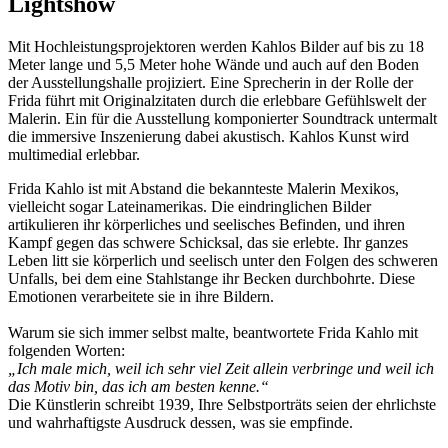
Lightshow
Mit Hochleistungsprojektoren werden Kahlos Bilder auf bis zu 18
Meter lange und 5,5 Meter hohe Wände und auch auf den Boden
der Ausstellungshalle projiziert. Eine Sprecherin in der Rolle der
Frida führt mit Originalzitaten durch die erlebbare Gefühlswelt der
Malerin. Ein für die Ausstellung komponierter Soundtrack untermalt
die immersive Inszenierung dabei akustisch. Kahlos Kunst wird
multimedial erlebbar.
Frida Kahlo ist mit Abstand die bekannteste Malerin Mexikos,
vielleicht sogar Lateinamerikas. Die eindringlichen Bilder
artikulieren ihr körperliches und seelisches Befinden, und ihren
Kampf gegen das schwere Schicksal, das sie erlebte. Ihr ganzes
Leben litt sie körperlich und seelisch unter den Folgen des schweren
Unfalls, bei dem eine Stahlstange ihr Becken durchbohrte. Diese
Emotionen verarbeitete sie in ihre Bildern.
Warum sie sich immer selbst malte, beantwortete Frida Kahlo mit
folgenden Worten:
„Ich male mich, weil ich sehr viel Zeit allein verbringe und weil ich
das Motiv bin, das ich am besten kenne.“
Die Künstlerin schreibt 1939, Ihre Selbstporträts seien der ehrlichste
und wahrhaftigste Ausdruck dessen, was sie empfinde.