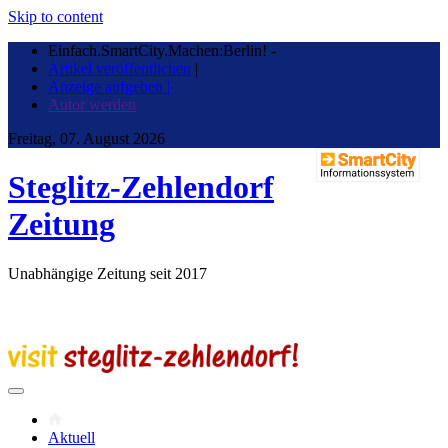
Skip to content
Einfach.SmartCity.Machen:Berlin!
-
Artikel veröffentlichen
|
Anzeige aufgeben |
Autor werden
Freitag, 07. August 2026
Steglitz-Zehlendorf
Zeitung
Unabhängige Zeitung seit 2017
Aktuell