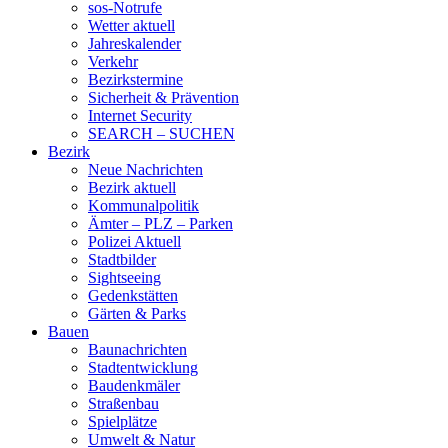
sos-Notrufe
Wetter aktuell
Jahreskalender
Verkehr
Bezirkstermine
Sicherheit & Prävention
Internet Security
SEARCH – SUCHEN
Bezirk
Neue Nachrichten
Bezirk aktuell
Kommunalpolitik
Ämter – PLZ – Parken
Polizei Aktuell
Stadtbilder
Sightseeing
Gedenkstätten
Gärten & Parks
Bauen
Baunachrichten
Stadtentwicklung
Baudenkmäler
Straßenbau
Spielplätze
Umwelt & Natur