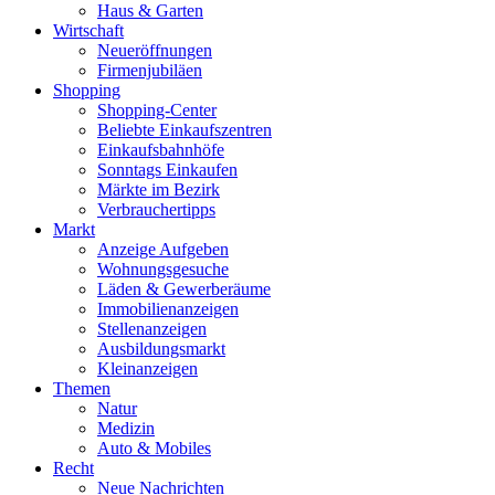
Haus & Garten
Wirtschaft
Neueröffnungen
Firmenjubiläen
Shopping
Shopping-Center
Beliebte Einkaufszentren
Einkaufsbahnhöfe
Sonntags Einkaufen
Märkte im Bezirk
Verbrauchertipps
Markt
Anzeige Aufgeben
Wohnungsgesuche
Läden & Gewerberäume
Immobilienanzeigen
Stellenanzeigen
Ausbildungsmarkt
Kleinanzeigen
Themen
Natur
Medizin
Auto & Mobiles
Recht
Neue Nachrichten