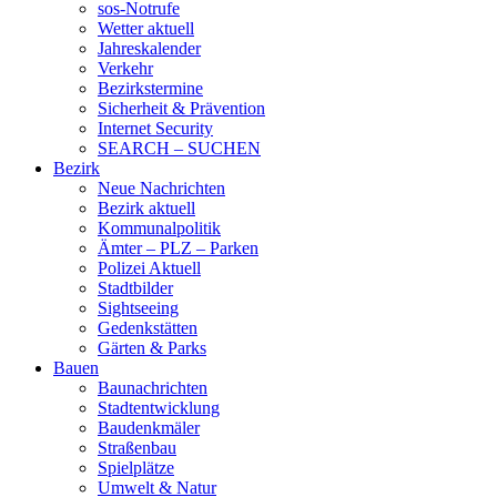
sos-Notrufe
Wetter aktuell
Jahreskalender
Verkehr
Bezirkstermine
Sicherheit & Prävention
Internet Security
SEARCH – SUCHEN
Bezirk
Neue Nachrichten
Bezirk aktuell
Kommunalpolitik
Ämter – PLZ – Parken
Polizei Aktuell
Stadtbilder
Sightseeing
Gedenkstätten
Gärten & Parks
Bauen
Baunachrichten
Stadtentwicklung
Baudenkmäler
Straßenbau
Spielplätze
Umwelt & Natur