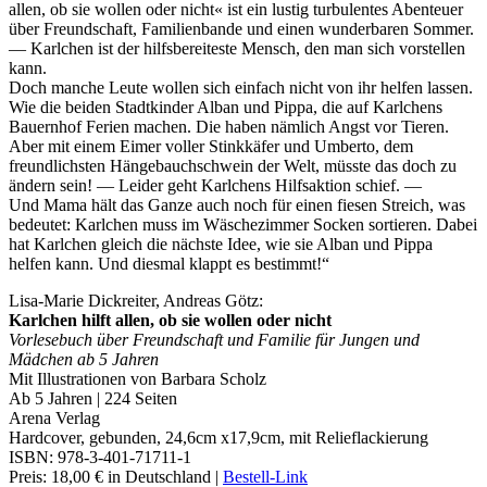
allen, ob sie wollen oder nicht« ist ein lustig turbulentes Abenteuer
über Freundschaft, Familienbande und einen wunderbaren Sommer.
— Karlchen ist der hilfsbereiteste Mensch, den man sich vorstellen
kann.
Doch manche Leute wollen sich einfach nicht von ihr helfen lassen.
Wie die beiden Stadtkinder Alban und Pippa, die auf Karlchens
Bauernhof Ferien machen. Die haben nämlich Angst vor Tieren.
Aber mit einem Eimer voller Stinkkäfer und Umberto, dem
freundlichsten Hängebauchschwein der Welt, müsste das doch zu
ändern sein! — Leider geht Karlchens Hilfsaktion schief. —
Und Mama hält das Ganze auch noch für einen fiesen Streich, was
bedeutet: Karlchen muss im Wäschezimmer Socken sortieren. Dabei
hat Karlchen gleich die nächste Idee, wie sie Alban und Pippa
helfen kann. Und diesmal klappt es bestimmt!“
Lisa-Marie Dickreiter, Andreas Götz:
Karlchen hilft allen, ob sie wollen oder nicht
Vorlesebuch über Freundschaft und Familie für Jungen und
Mädchen ab 5 Jahren
Mit Illustrationen von Barbara Scholz
Ab 5 Jahren | 224 Seiten
Arena Verlag
Hardcover, gebunden, 24,6cm x17,9cm, mit Relieflackierung
ISBN: 978-3-401-71711-1
Preis: 18,00 € in Deutschland |
Bestell-Link