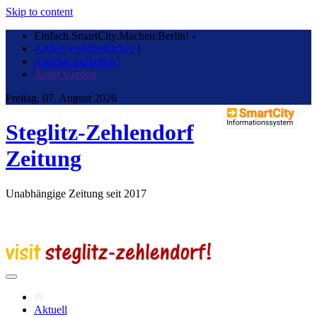
Skip to content
Einfach.SmartCity.Machen:Berlin!
-
Artikel veröffentlichen
|
Anzeige aufgeben |
Autor werden
Freitag, 07. August 2026
Steglitz-Zehlendorf
Zeitung
Unabhängige Zeitung seit 2017
Aktuell