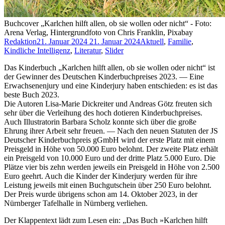
Buchcover „Karlchen hilft allen, ob sie wollen oder nicht“ - Foto:
Arena Verlag, Hintergrundfoto von Chris Franklin, Pixabay
Redaktion
21. Januar 2024
21. Januar 2024
Aktuell
,
Familie
,
Kindliche Intelligenz
,
Literatur
,
Slider
Das Kinderbuch „Karlchen hilft allen, ob sie wollen oder nicht“ ist
der Gewinner des Deutschen Kinderbuchpreises 2023. — Eine
Erwachsenenjury und eine Kinderjury haben entschieden: es ist das
beste Buch 2023.
Die Autoren Lisa-Marie Dickreiter und Andreas Götz freuten sich
sehr über die Verleihung des hoch dotieren Kinderbuchpreises.
Auch Illustratorin Barbara Scholz konnte sich über die große
Ehrung ihrer Arbeit sehr freuen. — Nach den neuen Statuten der JS
Deutscher Kinderbuchpreis gGmbH wird der erste Platz mit einem
Preisgeld in Höhe von 50.000 Euro belohnt. Der zweite Platz erhält
ein Preisgeld von 10.000 Euro und der dritte Platz 5.000 Euro. Die
Plätze vier bis zehn werden jeweils ein Preisgeld in Höhe von 2.500
Euro geehrt. Auch die Kinder der Kinderjury werden für ihre
Leistung jeweils mit einen Buchgutschein über 250 Euro belohnt.
Der Preis wurde übrigens schon am 14. Oktober 2023, in der
Nürnberger Tafelhalle in Nürnberg verliehen.
Der Klappentext lädt zum Lesen ein: „Das Buch »Karlchen hilft