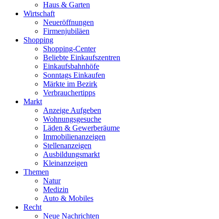
Haus & Garten
Wirtschaft
Neueröffnungen
Firmenjubiläen
Shopping
Shopping-Center
Beliebte Einkaufszentren
Einkaufsbahnhöfe
Sonntags Einkaufen
Märkte im Bezirk
Verbrauchertipps
Markt
Anzeige Aufgeben
Wohnungsgesuche
Läden & Gewerberäume
Immobilienanzeigen
Stellenanzeigen
Ausbildungsmarkt
Kleinanzeigen
Themen
Natur
Medizin
Auto & Mobiles
Recht
Neue Nachrichten