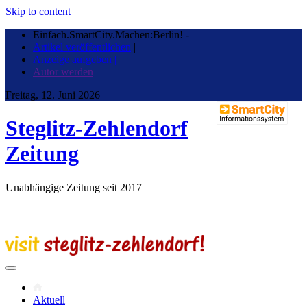
Skip to content
Einfach.SmartCity.Machen:Berlin!
-
Artikel veröffentlichen
|
Anzeige aufgeben |
Autor werden
Freitag, 12. Juni 2026
Steglitz-Zehlendorf
Zeitung
Unabhängige Zeitung seit 2017
Aktuell