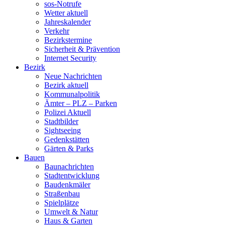
sos-Notrufe
Wetter aktuell
Jahreskalender
Verkehr
Bezirkstermine
Sicherheit & Prävention
Internet Security
Bezirk
Neue Nachrichten
Bezirk aktuell
Kommunalpolitik
Ämter – PLZ – Parken
Polizei Aktuell
Stadtbilder
Sightseeing
Gedenkstätten
Gärten & Parks
Bauen
Baunachrichten
Stadtentwicklung
Baudenkmäler
Straßenbau
Spielplätze
Umwelt & Natur
Haus & Garten