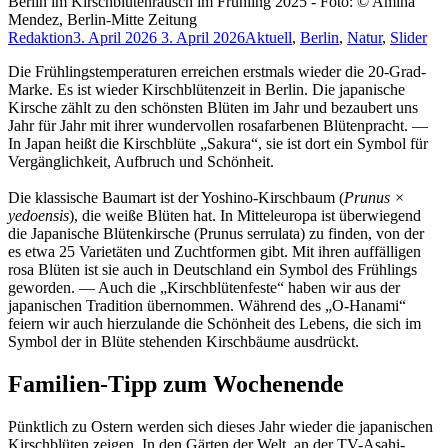
Berlin im Kirschblütenrausch im Frühling 2025 - Foto: © Amina
Mendez, Berlin-Mitte Zeitung
Redaktion
3. April 2026
3. April 2026
Aktuell
,
Berlin
,
Natur
,
Slider
Die Frühlingstemperaturen erreichen erstmals wieder die 20-Grad-
Marke. Es ist wieder Kirschblütenzeit in Berlin. Die japanische
Kirsche zählt zu den schönsten Blüten im Jahr und bezaubert uns
Jahr für Jahr mit ihrer wundervollen rosafarbenen Blütenpracht. —
In Japan heißt die Kirschblüte „Sakura“, sie ist dort ein Symbol für
Vergänglichkeit, Aufbruch und Schönheit.
Die klassische Baumart ist der Yoshino-Kirschbaum (
Prunus ×
yedoensis
), die weiße Blüten hat. In Mitteleuropa ist überwiegend
die Japanische Blütenkirsche (Prunus serrulata) zu finden, von der
es etwa 25 Varietäten und Zuchtformen gibt. Mit ihren auffälligen
rosa Blüten ist sie auch in Deutschland ein Symbol des Frühlings
geworden. — Auch die „Kirschblütenfeste“ haben wir aus der
japanischen Tradition übernommen. Während des „O-Hanami“
feiern wir auch hierzulande die Schönheit des Lebens, die sich im
Symbol der in Blüte stehenden Kirschbäume ausdrückt.
Familien-Tipp zum Wochenende
Pünktlich zu Ostern werden sich dieses Jahr wieder die japanischen
Kirschblüten zeigen. In den Gärten der Welt, an der TV-Asahi-