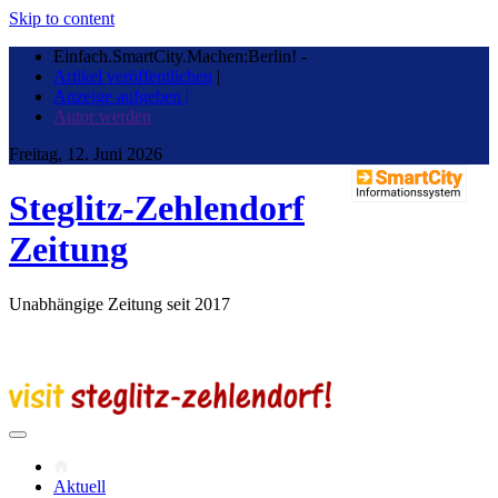
Skip to content
Einfach.SmartCity.Machen:Berlin!
-
Artikel veröffentlichen
|
Anzeige aufgeben |
Autor werden
Freitag, 12. Juni 2026
Steglitz-Zehlendorf
Zeitung
Unabhängige Zeitung seit 2017
Aktuell