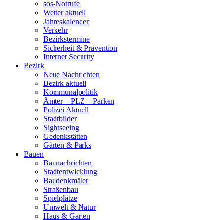
sos-Notrufe
Wetter aktuell
Jahreskalender
Verkehr
Bezirkstermine
Sicherheit & Prävention
Internet Security
Bezirk
Neue Nachrichten
Bezirk aktuell
Kommunalpolitik
Ämter – PLZ – Parken
Polizei Aktuell
Stadtbilder
Sightseeing
Gedenkstätten
Gärten & Parks
Bauen
Baunachrichten
Stadtentwicklung
Baudenkmäler
Straßenbau
Spielplätze
Umwelt & Natur
Haus & Garten