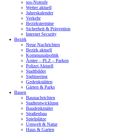
sos-Notrufe
Wetter aktuell
Jahreskalender
Verkehr
Bezirkstermine
Sicherheit & Prävention
Internet Security
Bezirk
Neue Nachrichten
Bezirk aktuell
Kommunalpolitik
Ämter – PLZ – Parken
Polizei Aktuell
Stadtbilder
Sightseeing
Gedenkstätten
Gärten & Parks
Bauen
Baunachrichten
Stadtentwicklung
Baudenkmäler
Straßenbau
Spielplätze
Umwelt & Natur
Haus & Garten