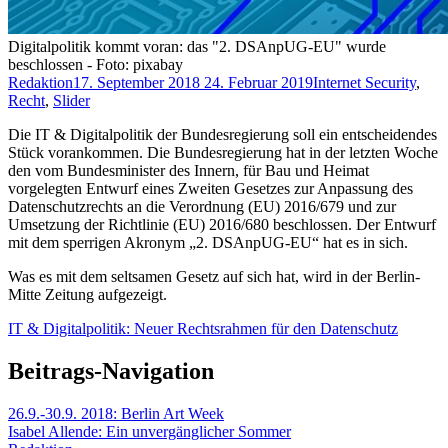
Digitalpolitik kommt voran: das "2. DSAnpUG-EU" wurde
beschlossen - Foto: pixabay
Redaktion
17. September 2018
24. Februar 2019
Internet Security
,
Recht
,
Slider
Die IT & Digitalpolitik der Bundesregierung soll ein entscheidendes
Stück vorankommen. Die Bundesregierung hat in der letzten Woche
den vom Bundesminister des Innern, für Bau und Heimat
vorgelegten Entwurf eines Zweiten Gesetzes zur Anpassung des
Datenschutzrechts an die Verordnung (EU) 2016/679 und zur
Umsetzung der Richtlinie (EU) 2016/680 beschlossen. Der Entwurf
mit dem sperrigen Akronym „2. DSAnpUG-EU“ hat es in sich.
Was es mit dem seltsamen Gesetz auf sich hat, wird in der Berlin-
Mitte Zeitung aufgezeigt.
IT & Digitalpolitik: Neuer Rechtsrahmen für den Datenschutz
Beitrags-Navigation
26.9.-30.9. 2018: Berlin Art Week
Isabel Allende: Ein unvergänglicher Sommer