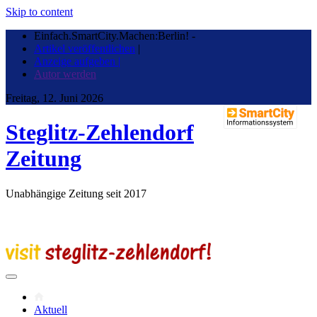
Skip to content
Einfach.SmartCity.Machen:Berlin!
-
Artikel veröffentlichen
|
Anzeige aufgeben |
Autor werden
Freitag, 12. Juni 2026
Steglitz-Zehlendorf
Zeitung
Unabhängige Zeitung seit 2017
Aktuell