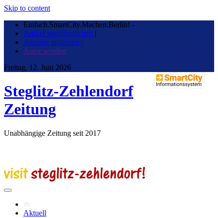
Skip to content
Einfach.SmartCity.Machen:Berlin!
-
Artikel veröffentlichen
|
Anzeige aufgeben |
Autor werden
Freitag, 12. Juni 2026
Steglitz-Zehlendorf
Zeitung
Unabhängige Zeitung seit 2017
Aktuell