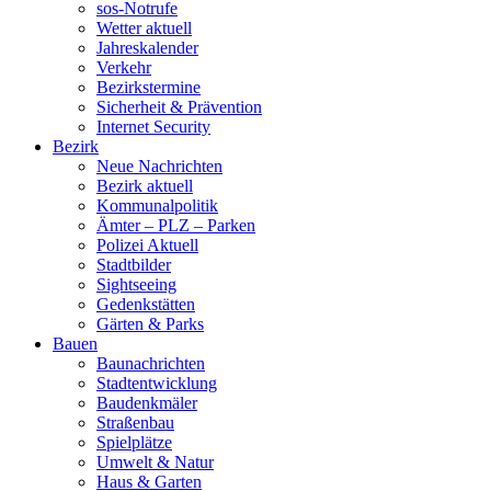
sos-Notrufe
Wetter aktuell
Jahreskalender
Verkehr
Bezirkstermine
Sicherheit & Prävention
Internet Security
Bezirk
Neue Nachrichten
Bezirk aktuell
Kommunalpolitik
Ämter – PLZ – Parken
Polizei Aktuell
Stadtbilder
Sightseeing
Gedenkstätten
Gärten & Parks
Bauen
Baunachrichten
Stadtentwicklung
Baudenkmäler
Straßenbau
Spielplätze
Umwelt & Natur
Haus & Garten