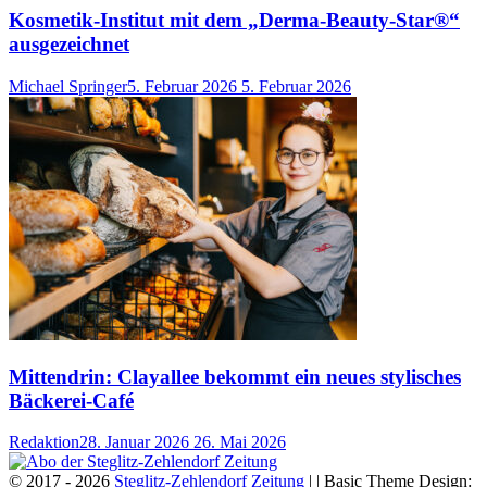
Kosmetik-Institut mit dem „Derma-Beauty-Star®“
ausgezeichnet
Michael Springer
5. Februar 2026
5. Februar 2026
Mittendrin: Clayallee bekommt ein neues stylisches
Bäckerei-Café
Redaktion
28. Januar 2026
26. Mai 2026
© 2017 - 2026
Steglitz-Zehlendorf Zeitung
| | Basic Theme Design: