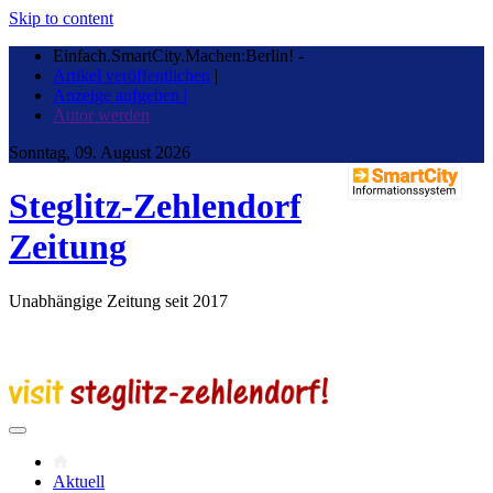
Skip to content
Einfach.SmartCity.Machen:Berlin!
-
Artikel veröffentlichen
|
Anzeige aufgeben |
Autor werden
Sonntag, 09. August 2026
Steglitz-Zehlendorf
Zeitung
Unabhängige Zeitung seit 2017
Aktuell