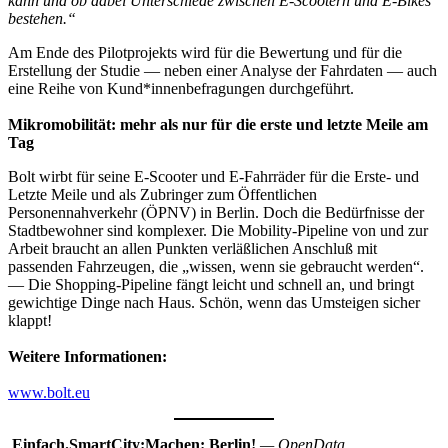
kann und ob dabei Unterschiede zwischen E-Scootern und E-Bikes
bestehen.“
Am Ende des Pilotprojekts wird für die Bewertung und für die
Erstellung der Studie — neben einer Analyse der Fahrdaten — auch
eine Reihe von Kund*innenbefragungen durchgeführt.
Mikromobilität: mehr als nur für die erste und letzte Meile am
Tag
Bolt wirbt für seine E-Scooter und E-Fahrräder für die Erste- und
Letzte Meile und als Zubringer zum Öffentlichen
Personennahverkehr (ÖPNV) in Berlin. Doch die Bedürfnisse der
Stadtbewohner sind komplexer. Die Mobility-Pipeline von und zur
Arbeit braucht an allen Punkten verläßlichen Anschluß mit
passenden Fahrzeugen, die „wissen, wenn sie gebraucht werden“.
— Die Shopping-Pipeline fängt leicht und schnell an, und bringt
gewichtige Dinge nach Haus. Schön, wenn das Umsteigen sicher
klappt!
Weitere Informationen:
www.bolt.eu
Einfach.SmartCity:Machen: Berlin!
— OpenData,