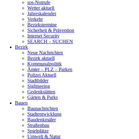
sos-Notrufe
Wetter aktuell
Jahreskalender
Verkehr
Bezirkstermine
Sicherheit & Prävention
Internet Security
SEARCH – SUCHEN
Bezirk
Neue Nachrichten
Bezirk aktuell
Kommunalpolitik
Ämter – PLZ – Parken
Polizei Aktuell
Stadtbilder
Sightseeing
Gedenkstätten
Gärten & Parks
Bauen
Baunachrichten
Stadtentwicklung
Baudenkmäler
Straßenbau
Spielplätze
Umwelt & Natur