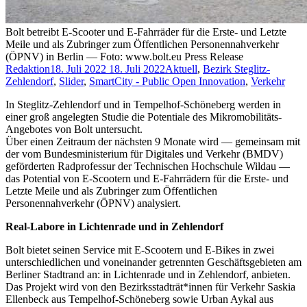
Bolt betreibt E-Scooter und E-Fahrräder für die Erste- und Letzte
Meile und als Zubringer zum Öffentlichen Personennahverkehr
(ÖPNV) in Berlin — Foto: www.bolt.eu Press Release
Redaktion
18. Juli 2022
18. Juli 2022
Aktuell
,
Bezirk Steglitz-
Zehlendorf
,
Slider
,
SmartCity - Public Open Innovation
,
Verkehr
In Steglitz-Zehlendorf und in Tempelhof-Schöneberg werden in
einer groß angelegten Studie die Potentiale des Mikromobilitäts-
Angebotes von Bolt untersucht.
Über einen Zeitraum der nächsten 9 Monate wird — gemeinsam mit
der vom Bundesministerium für Digitales und Verkehr (BMDV)
geförderten Radprofessur der Technischen Hochschule Wildau —
das Potential von E-Scootern und E-Fahrrädern für die Erste- und
Letzte Meile und als Zubringer zum Öffentlichen
Personennahverkehr (ÖPNV) analysiert.
Real-Labore in Lichtenrade und in Zehlendorf
Bolt bietet seinen Service mit E-Scootern und E-Bikes in zwei
unterschiedlichen und voneinander getrennten Geschäftsgebieten am
Berliner Stadtrand an: in Lichtenrade und in Zehlendorf, anbieten.
Das Projekt wird von den Bezirksstadträt*innen für Verkehr Saskia
Ellenbeck aus Tempelhof-Schöneberg sowie Urban Aykal aus