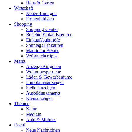
Haus & Garten
Wirtschaft
Neueröffnungen
Firmenjubiläen
Shopping
Shopping-Center
Beliebte Einkaufszentren
Einkaufsbahnhöfe
Sonntags Einkaufen
Märkte im Bezirk
Verbrauchertipps
Markt
Anzeige Aufgeben
Wohnungsgesuche
Läden & Gewerberäume
Immobilienanzeigen
Stellenanzeigen
Ausbildungsmarkt
Kleinanzeigen
Themen
Natur
Medizin
Auto & Mobiles
Recht
Neue Nachrichten