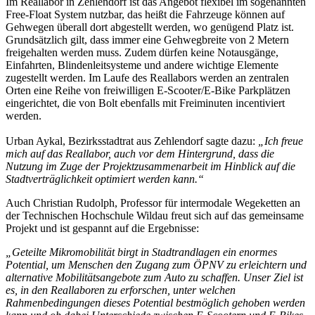
Im Reallabor in Zehlendorf ist das Angebot flexibel im sogenannten
Free-Float System nutzbar, das heißt die Fahrzeuge können auf
Gehwegen überall dort abgestellt werden, wo genügend Platz ist.
Grundsätzlich gilt, dass immer eine Gehwegbreite von 2 Metern
freigehalten werden muss. Zudem dürfen keine Notausgänge,
Einfahrten, Blindenleitsysteme und andere wichtige Elemente
zugestellt werden. Im Laufe des Reallabors werden an zentralen
Orten eine Reihe von freiwilligen E-Scooter/E-Bike Parkplätzen
eingerichtet, die von Bolt ebenfalls mit Freiminuten incentiviert
werden.
Urban Aykal, Bezirksstadtrat aus Zehlendorf sagte dazu:
„Ich freue
mich auf das Reallabor, auch vor dem Hintergrund, dass die
Nutzung im Zuge der Projektzusammenarbeit im Hinblick auf die
Stadtverträglichkeit optimiert werden kann.“
Auch Christian Rudolph, Professor für intermodale Wegeketten an
der Technischen Hochschule Wildau freut sich auf das gemeinsame
Projekt und ist gespannt auf die Ergebnisse:
„Geteilte Mikromobilität birgt in Stadtrandlagen ein enormes
Potential, um Menschen den Zugang zum ÖPNV zu erleichtern und
alternative Mobilitätsangebote zum Auto zu schaffen. Unser Ziel ist
es, in den Reallaboren zu erforschen, unter welchen
Rahmenbedingungen dieses Potential bestmöglich gehoben werden